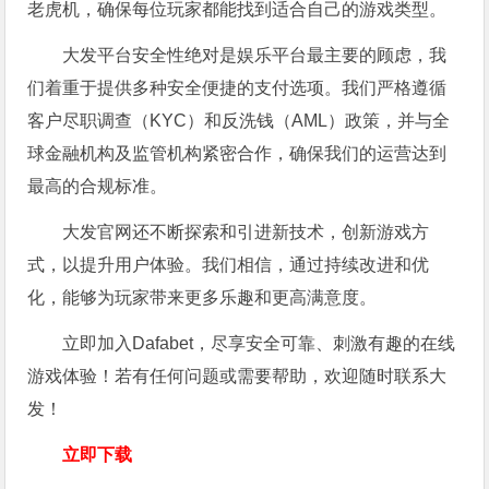
老虎机，确保每位玩家都能找到适合自己的游戏类型。
大发平台安全性绝对是娱乐平台最主要的顾虑，我
们着重于提供多种安全便捷的支付选项。我们严格遵循
客户尽职调查（KYC）和反洗钱（AML）政策，并与全
球金融机构及监管机构紧密合作，确保我们的运营达到
最高的合规标准。
大发官网还不断探索和引进新技术，创新游戏方
式，以提升用户体验。我们相信，通过持续改进和优
化，能够为玩家带来更多乐趣和更高满意度。
立即加入Dafabet，尽享安全可靠、刺激有趣的在线
游戏体验！若有任何问题或需要帮助，欢迎随时联系大
发！
立即下载