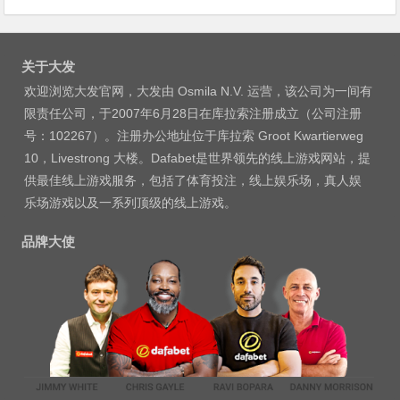
关于大发
欢迎浏览大发官网，大发由 Osmila N.V. 运营，该公司为一间有
限责任公司，于2007年6月28日在库拉索注册成立（公司注册
号：102267）。注册办公地址位于库拉索 Groot Kwartierweg
10，Livestrong 大楼。Dafabet是世界领先的线上游戏网站，提
供最佳线上游戏服务，包括了体育投注，线上娱乐场，真人娱
乐场游戏以及一系列顶级的线上游戏。
品牌大使