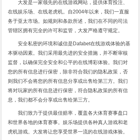
大发是一家领先的在线游戏网站，提供体育投注、
在线娱乐场、在线老虎机。自2004年以来，我们一直服
务于亚太市场。如规则和条款所述，我们在不同的司法
管辖区拥有完全的许可和监管，大发严格遵守规定。
安全私密的环境和诚信是Dafabet在线游戏体验的基
本驱动因素。我们采用最先进的安全措施，并不断审核
监督，以确保完全安全和公平的在线博彩体验。我们对
您的所有信息进行保密，除非符合我们的隐私政策，否
则我们不会将您的所有信息分享或出售给第三方。我们
将对玩家的所有信息进行保密，符合隐私政策的所有信
息，我们都不会分享或出售给第三方。
我们致力于提供最佳赔率，覆盖各大体育赛事盘口
和世界各地的体育赛事。娱乐场提供各种真人游戏和老
虎机游戏。大发将让您享受世界一流的在线游戏体验。