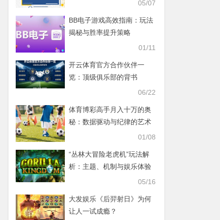
与数据分析
05/07
BB电子游戏高效指南：玩法
揭秘与胜率提升策略
01/11
开云体育官方合作伙伴一
览：顶级俱乐部的背书
06/22
体育博彩高手月入十万的奥
秘：数据驱动与纪律的艺术
01/08
“丛林大冒险老虎机”玩法解
析：主题、机制与娱乐体验
05/16
大发娱乐《后羿射日》为何
让人一试成瘾？