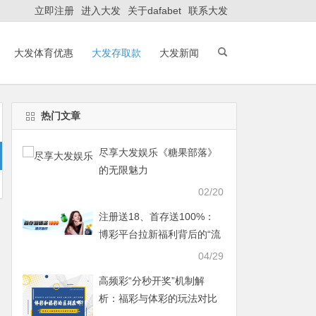
立即注册
进入大发
关于dafabet
联系大发
大发体育优惠
大发存取款
大发新闻
热门文章
尽享大发娱乐《糖果部落》
的无限魅力
02/20
注册送18、首存送100%：
博彩平台拉新福利背后的“流
水倍数”陷阱
04/29
高频彩“分秒开奖”机制解
析：福彩与体彩的玩法对比