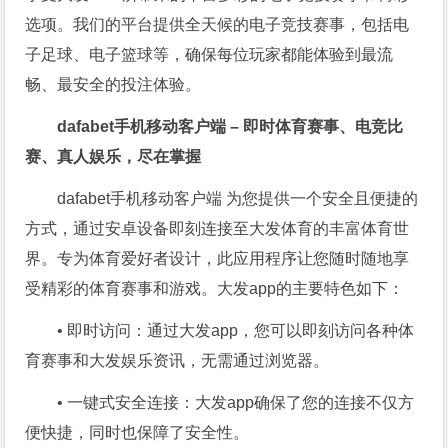
选项。我们的平台提供全天候的电子竞技赛事，包括电
子足球、电子篮球等，确保每位玩家都能体验到最流
畅、最安全的投注体验。
dafabet手机移动客户端 – 即时体育赛事、电竞比
赛、真人娱乐，尽在掌握
dafabet手机移动客户端 为您提供一个安全且便捷的
方式，通过安卓设备即刻连接至大发体育的丰富体育世
界。专为体育爱好者设计，此应用程序让您随时随地享
受精彩的体育赛事和游戏。大发app的主要特色如下：
• 即时访问：通过大发app，您可以即刻访问各种体
育赛事和大发娱乐资讯，无需通过浏览器。
• 一键式安全连接：大发app确保了您的连接不仅方
便快捷，同时也保障了安全性。