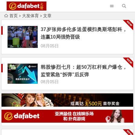
首页
大发体育
文章
37岁张帅多伦多送蛋横扫奥斯塔彭科，
连赢10局强势晋级
08月05日
韩股惨烈七月：超50万杠杆账户爆仓，
监管紧急“拆弹”后反弹
08月05日