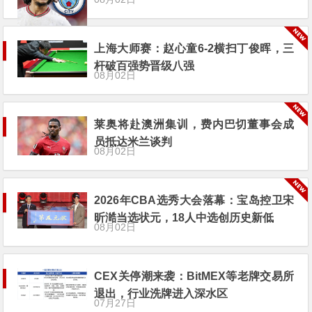
上海大师赛：赵心童6-2横扫丁俊晖，三
杆破百强势晋级八强
08月02日
莱奥将赴澳洲集训，费内巴切董事会成
员抵达米兰谈判
08月02日
2026年CBA选秀大会落幕：宝岛控卫宋
昕澔当选状元，18人中选创历史新低
08月02日
CEX关停潮来袭：BitMEX等老牌交易所
退出，行业洗牌进入深水区
07月27日