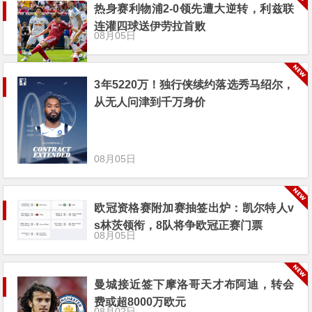
热身赛利物浦2-0领先遭大逆转，利兹联
连灌四球送伊劳拉首败
08月05日
3年5220万！独行侠续约落选秀马绍尔，
从无人问津到千万身价
08月05日
欧冠资格赛附加赛抽签出炉：凯尔特人v
s林茨领衔，8队将争欧冠正赛门票
08月05日
曼城接近签下摩洛哥天才布阿迪，转会
费或超8000万欧元
08月02日