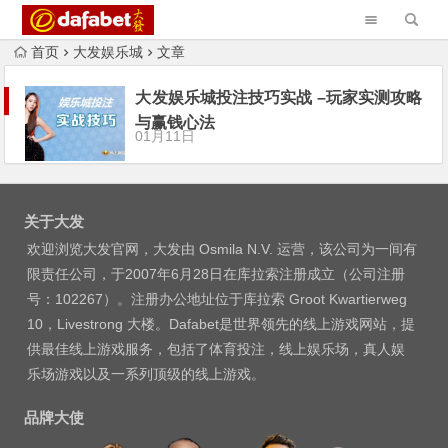
首页
大发娱乐城
文章
大发娱乐城投注技巧实战 –玩家实测攻略
与赢钱心法
01月11日
关于大发
欢迎浏览大发官网，大发由 Osmila N.V. 运营，该公司为一间有
限责任公司，于2007年6月28日在库拉索注册成立（公司注册
号：102267）。注册办公地址位于库拉索 Groot Kwartierweg
10，Livestrong 大楼。Dafabet是世界领先的线上游戏网站，提
供最佳线上游戏服务，包括了体育投注，线上娱乐场，真人娱
乐场游戏以及一系列顶级的线上游戏。
品牌大使