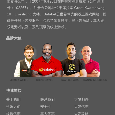
限责任公司，于2007年6月28日在库拉索注册成立（公司注册
号：102267）。注册办公地址位于库拉索 Groot Kwartierweg
10，Livestrong 大楼。Dafabet是世界领先的线上游戏网站，提
供最佳线上游戏服务，包括了体育投注，线上娱乐场，真人娱
乐场游戏以及一系列顶级的线上游戏。
品牌大使
快速链接
关于我们
联系我们
大发邮件
形象大使
安全性
大发优惠
娱乐优惠
真人优惠
大发攻略