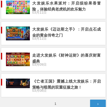
大发娱乐水果派对：开启缤纷果香冒
险，体验经典老虎机的欢乐魅力
03月11日
大发娱乐《迈达斯之手》：开启点石成
金的黄金传奇之门
03月11日
走进大发娱乐《财神运财》的喜庆财富
盛典
03月09日
《亡者王国》震撼上线大发娱乐：开启
策略与暗黑的双重征服之旅！
03月08日
文
第
1