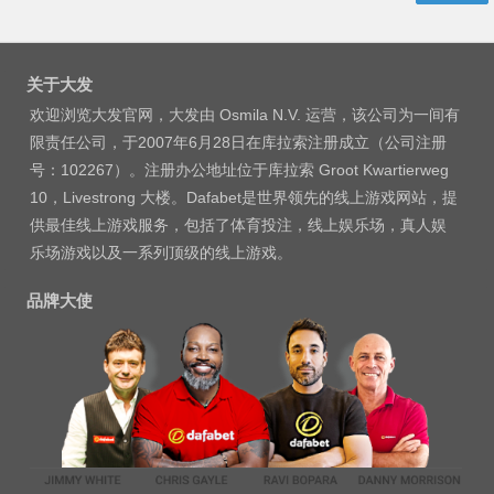
章
页
分
页
关于大发
欢迎浏览大发官网，大发由 Osmila N.V. 运营，该公司为一间有
限责任公司，于2007年6月28日在库拉索注册成立（公司注册
号：102267）。注册办公地址位于库拉索 Groot Kwartierweg
10，Livestrong 大楼。Dafabet是世界领先的线上游戏网站，提
供最佳线上游戏服务，包括了体育投注，线上娱乐场，真人娱
乐场游戏以及一系列顶级的线上游戏。
品牌大使