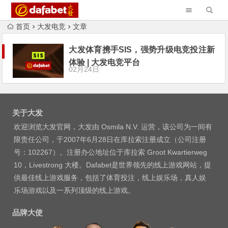
首页
大发电竞
文章
大发体育携手SIS，强势升级电竞投注新
体验 | 大发电竞平台
02月24日
关于大发
欢迎浏览大发官网，大发由 Osmila N.V. 运营，该公司为一间有
限责任公司，于2007年6月28日在库拉索注册成立（公司注册
号：102267）。注册办公地址位于库拉索 Groot Kwartierweg
10，Livestrong 大楼。Dafabet是世界领先的线上游戏网站，提
供最佳线上游戏服务，包括了体育投注，线上娱乐场，真人娱
乐场游戏以及一系列顶级的线上游戏。
品牌大使