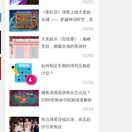
01/11
《美杜莎》强势上线大发娱
乐城 —— 穿越神话时空，直
面蛇发女王的诅咒挑战
02/10
大发娱乐《百练赛》：巅峰
竞技，燃爆全场的英雄对
决！
02/03
如何制定长期的排列五购彩
计划？
01/11
捕鱼游戏高倍炮台怎么玩？
2000倍炮命中机制深度解析
04/13
焦点球星连续出场，状态起
伏引发热议