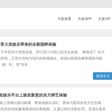
大发体育
大发APP
大发VIP
尽享大发娱乐带来的全新国粹体验
千年的东方智慧游戏，早已深入中国人的文化血脉。“麻将胡了”在大
的亮相，正是对传统与现代的再度融合。游戏以熟悉的麻将规则为核
碰、杠、胡”等传...
阅读全文
发娱乐平台上焕发新意的东方牌艺体验
风格上强调沉稳与耐看。整体画面以深红、青绿与柔和金色为主色调，
人联想到传统麻将牌桌的经典氛围，又通过现代光影处理，呈现出更具