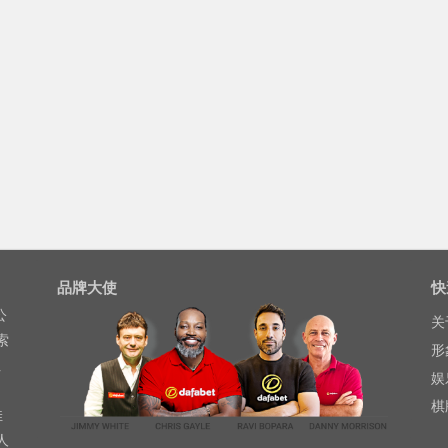
品牌大使
快
公
关
索
形
址
娱
棋
佳
人