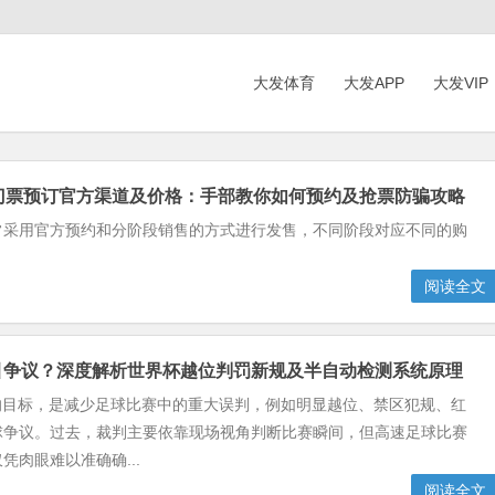
大发体育
大发APP
大发VIP
杯门票预订官方渠道及价格：手部教你如何预约及抢票防骗攻略
常采用官方预约和分阶段销售的方式进行发售，不同阶段对应不同的购
阅读全文
引争议？深度解析世界杯越位判罚新规及半自动检测系统原理
初的目标，是减少足球比赛中的重大误判，例如明显越位、禁区犯规、红
球争议。过去，裁判主要依靠现场视角判断比赛瞬间，但高速足球比赛
凭肉眼难以准确确...
阅读全文