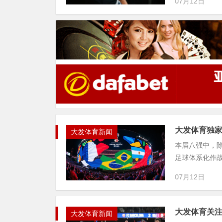
07月12日
大发体育独家
大发体育新闻
本届八强中，
足球体系化作战
07月12日
大发体育关
大发体育新闻