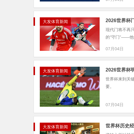
2026世界
大发体育新闻
现代门将不再
的“守门”——
07月04日
2026世界
大发体育新闻
世界杯来到关
要。
07月04日
世界杯历史
大发体育新闻