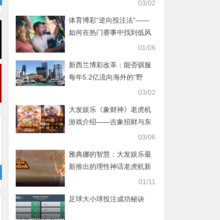
极限对决
03/02
体育博彩“逆向投注法”——
如何在热门赛事中找到低风
险机会
01/06
新西兰博彩改革：能否驯服
每年5.2亿流向海外的“野
马”？
03/02
大发娱乐《象财神》老虎机
游戏介绍——吉象招财与东
方财富主题的精彩体验
03/06
雅典娜的智慧：大发娱乐最
新推出的理性神话老虎机新
体验
01/11
足球大小球投注成功秘诀