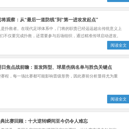
杯门将观察：从“最后一道防线”到“第一进攻发起点”
只是扑救者。在现代足球体系中，门将的职责已经远远超出传统意义上
他们不仅要完成扑救，还需要参与后场组织，通过精准传球启动进攻。
阅读全文
杯明日焦点战前瞻：首发阵型、球星伤病名单与胜负关键点
键赛程，每一场比赛都可能影响晋级形势，因此赛前分析显得尤为重
阅读全文
经典比赛回顾：十大逆转瞬间至今仍令人难忘