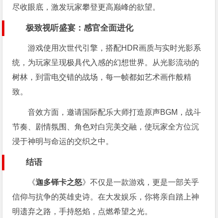
尽收眼底，激发玩家攀登更高巅峰的欲望。
极致视听盛宴：感官全面进化
游戏使用次世代引擎，搭配HDR画质与实时光影系
统，为玩家呈现极具代入感的幻想世界。从光影流动的
树林，到雷电交错的战场，每一帧都如艺术画作般精
致。
音效方面，邀请国际配乐大师打造原声BGM，战斗
节奏、剧情氛围、角色对白完美交融，使玩家全方位沉
浸于神明与命运的交织之中。
结语
《
迦多铎卡之怒
》不仅是一款游戏，更是一部关乎
信仰与抗争的英雄史诗。在大发娱乐，你将亲自踏上神
明遗弃之路，手持怒焰，点燃希望之光。