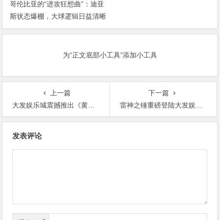
哥伦比亚的“进攻狂想曲”：迪亚
斯状态爆棚，大球逻辑日益清晰
为“正文底部小工具”添加小工具
上一篇
下一篇
大发娱乐城震撼推出《黄金富矿》：重返淘金热潮，挖掘专属宝藏
雷神之锤重磅登陆大发娱乐：唤醒雷霆之力，主宰神域战场！
文
发表评论
章
导
航