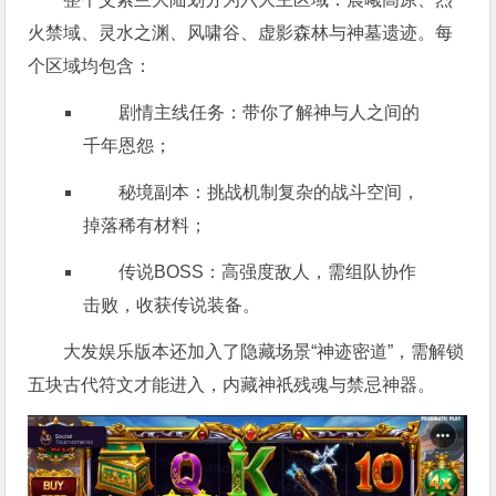
火禁域、灵水之渊、风啸谷、虚影森林与神墓遗迹。每
个区域均包含：
剧情主线任务：带你了解神与人之间的
千年恩怨；
秘境副本：挑战机制复杂的战斗空间，
掉落稀有材料；
传说BOSS：高强度敌人，需组队协作
击败，收获传说装备。
大发娱乐版本还加入了隐藏场景“神迹密道”，需解锁
五块古代符文才能进入，内藏神祇残魂与禁忌神器。