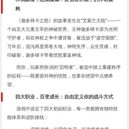
构
《迦多铎卡之怒》的故事发生在“艾索兰大陆”——一
个由五大元素主宰的神秘世界。主神迦多铎卡原为光明
守护者，却在神权之争中遭背叛，被流放于“虚空裂隙”。
万年后，混沌再度席卷大地，神明失序，众生苦难，封
印破裂，迦多铎卡带着愤怒重返神域。
而你，玩家所扮演的“启明者”，被选中踏上重建秩序
的征程——既要面对神的愤怒，也要在绝望中点燃希
望。
四大职业，百变成长：自由定义你的战斗方式
游戏中设定了四大初始职业，每一类都拥有独特技
能体系和进阶路线：