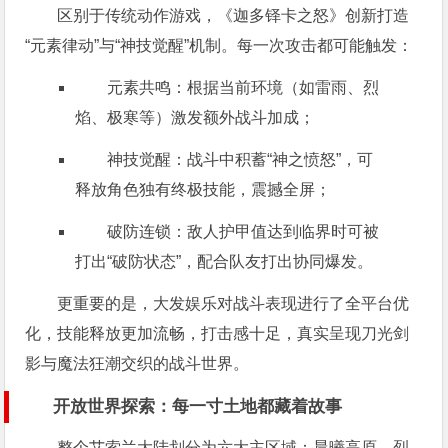
区别于传统动作游戏，《迦多铎卡之怒》创新打造
“元素律动”与“神技觉醒”机制。每一次攻击都可能触发：
元素共鸣：根据当前环境（如雷雨、烈
焰、极寒等）激发额外战斗加成；
神技觉醒：战斗中积蓄“神之愤怒”，可
释放角色独有终极技能，震撼全屏；
破防连锁：敌人护甲值达到临界时可被
打出“破防状态”，配合队友打出协同爆发。
更重要的是，大发娱乐对战斗表现进行了全平台优
化，技能释放更加流畅，打击感十足，真实呈现刀光剑
影与魔法狂潮交织的战斗世界。
开放世界探索：每一寸土地都藏着故事
整个艾索兰大陆划分为六大主区域：晨曦高原、烈