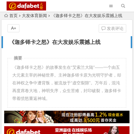
首页
大发体育新闻
《迦多铎卡之怒》在大发娱乐震撼上线
A+
发表评论
《迦多铎卡之怒》在大发娱乐震撼上线
摘要
《迦多铎卡之怒》的故事发生在“艾索兰大陆”——一个由五
大元素主宰的神秘世界。主神迦多铎卡原为光明守护者，却
在神权之争中遭背叛，被流放于“虚空裂隙”。万年后，混沌
再度席卷大地，神明失序，众生苦难，封印破裂，迦多铎卡
带着愤怒重返神域。