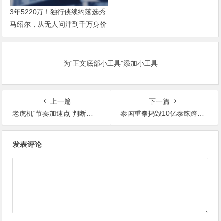
3年5220万！独行侠续约落选秀
马绍尔，从无人问津到千万身价
为“正文底部小工具”添加小工具
上一篇
下一篇
老虎机“节奏加速点”判断——抓住奖励前的微妙变化
泰国重拳捣毁10亿泰铢跨国赌博网，豪华赃物曝光
文
发表评论
章
导
航