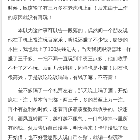
时候，应该输了有三万多在老虎机上面！后来由于工作
的原因就没有再玩！
本以为这件事可以告一段落的，偶然间一个朋友说
他在手机上投注玩百家乐，听说还赚了不少钱，赌徒的
本性，我也就上了100块钱进去，当天我就跟滚雪球一样
赚了三千多。一把不漏一直玩到半夜三点多，他们收手
不开了才不玩。后面几天继续，同样也是小赚！朋友也
很高兴，于是该吃吃该喝喝，有钱了嘛，不吝啬！
差不多隔了一个礼拜左右，那天晚上喝了酒，开始
疯狂下注，基本每把都下两三千，多的甚至上万一注。
再小有盈利的时候，想着再多赢凑整数就收手的。没想
到，画风直转而下，越打越不服气，一口气输掉卡里所
有的钱。然后告诉自己没事，明天再来！卡里没钱了就
开始借，也不好意思跟人说自己在赌，就编一些谎话