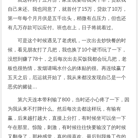
自己来还。我也同意了，就首付了15万，贷款了10万，
第一年每个月月供是五千出头，稍微有点压力，但也还
有几万存款可以应付。班也在上，日子将就着过。
可是这个时候遇见了老虎机，一次出去炒快餐的时
候，看见朋友打了几把，我也换了10个硬币玩了一下，
没想到赚了78十，之后每次出去买饭我都会玩几把，老
板也很热情，发烟请喝水什么的体贴的很。再连续赢了
五天之后，厄运就开始了，我从来都没发现自己是一个
恶劣的赌徒…
第六天连本带利输了800，当时还小心疼了一下，因
为我从来不打牌什么。然后每次去都这样玩，有输有
赢，后来越打越大，直接上分打，有时候坐可以坐一下
午在那里。惊险，刺激，有时候往往快要输没了的时候
又翻身了，那种感觉，真的很喜欢。最后到我换工作的