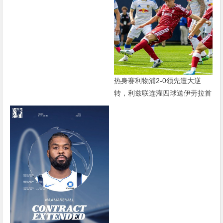
热身赛利物浦2-0领先遭大逆
转，利兹联连灌四球送伊劳拉首
败