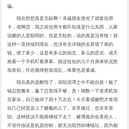
骗。
现在想想真是无耻啊！亲戚朋友借光了就套信用
卡，借网贷，我之前信用卡都不知道是什么东西，人家
说赌的人是聪明的，也是无耻的，说的真是没有错！就
这样一直持续到现在，也没有去详细的去算借了谁的
钱，借了多少，这是有多么的病态，多么的恶劣。成天
抱着一个手机盯着屏幕。就这短短的几个月身体状况愈
加差劲，作息规律愈加混乱，体重也是暴减。
现在真的是醒悟了，深陷泥潭之中不能自拔！输了
钱总想搬本，赢了总觉得不够，贪！细数一下老虎机加
百家乐，自己输掉了四十万左右！今天看戒赌吧才发现
自己已经是染上了赌瘾的人了。非常难过，也非常害
怕。这种状况不能再继续下去了，赌博真的会害死人，
不管作假还是机器控制，都无法阻挡你继续玩，因为都