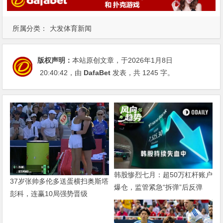
所属分类：
大发体育新闻
版权声明：
本站原创文章，于2026年1月8日
20:40:42
，由
DafaBet
发表，共 1245 字。
韩股惨烈七月：超50万杠杆账户
37岁张帅多伦多送蛋横扫奥斯塔
爆仓，监管紧急“拆弹”后反弹
彭科，连赢10局强势晋级