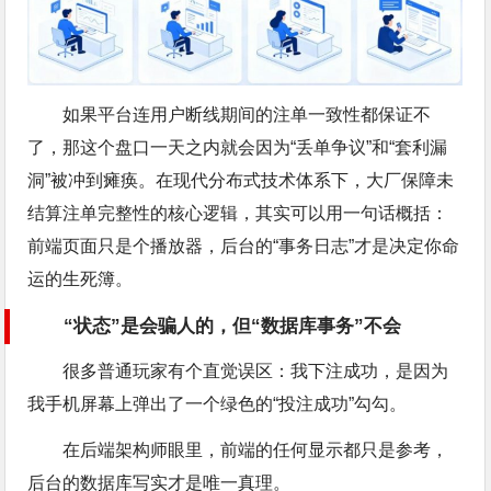
如果平台连用户断线期间的注单一致性都保证不
了，那这个盘口一天之内就会因为“丢单争议”和“套利漏
洞”被冲到瘫痪。在现代分布式技术体系下，大厂保障未
结算注单完整性的核心逻辑，其实可以用一句话概括：
前端页面只是个播放器，后台的“事务日志”才是决定你命
运的生死簿。
“状态”是会骗人的，但“数据库事务”不会
很多普通玩家有个直觉误区：我下注成功，是因为
我手机屏幕上弹出了一个绿色的“投注成功”勾勾。
在后端架构师眼里，前端的任何显示都只是参考，
后台的数据库写实才是唯一真理。