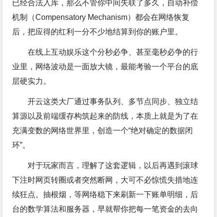
已经合法入库，那么不管你中间失联了多久，自动补偿
机制（Compensatory Mechanism）都会在网络恢复
后，把应得的红利一分不少地结算到你的账户里。
在线上互动娱乐这个分秒必争、甚至毫秒必争的行
业里，网络波动是一面放大镜，最能考验一个平台的底
层硬实力。
开云这类大厂通过事务队列、多节点同步、独立结
算源以及前端缓存构筑起来的防线，本质上就是为了在
充满变数的网络世界里，创造一个“绝对确定的数据闭
环”。
对于玩家而言，理解了这套逻辑，以后再遇到滚球
下注时网页转圈或者突然断网，大可不必惊慌失措地连
续狂点。抽根烟，等网络稳下来刷新一下账单明细，后
台的数学算法和服务器，早就帮你把每一笔资金的去向