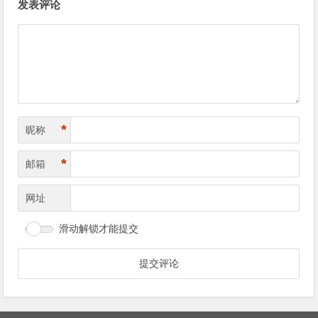
发表评论
章
导
航
*
昵称
*
邮箱
网址
滑动解锁才能提交