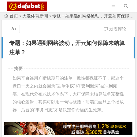
首页
大发体育新闻
专题：如果遇到网络波动，开云如何保障未结算注单？
A+
发表评论
专题：如果遇到网络波动，开云如何保障未结算
注单？
摘要
如果平台连用户断线期间的注单一致性都保证不了，那这个
盘口一天之内就会因为“丢单争议”和“套利漏洞”被冲到瘫
痪。在现代分布式技术体系下，大厂保障未结算注单完整性
的核心逻辑，其实可以用一句话概括：前端页面只是个播放
器，后台的“事务日志”才是决定你命运的生死簿。