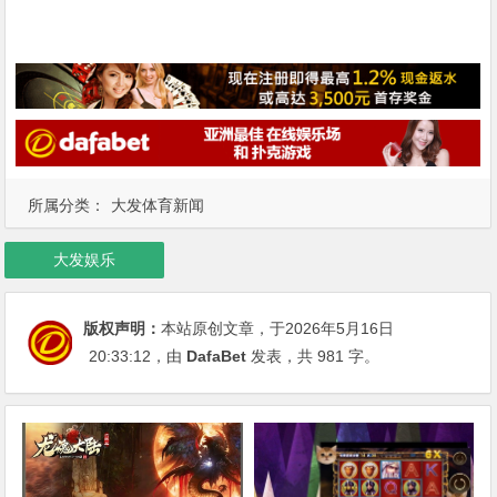
所属分类：
大发体育新闻
大发娱乐
版权声明：
本站原创文章，于2026年5月16日
20:33:12
，由
DafaBet
发表，共 981 字。