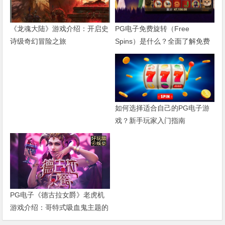
PG电子免费旋转（Free
《龙魂大陆》游戏介绍：开启史
Spins）是什么？全面了解免费
诗级奇幻冒险之旅
游戏机制与触发方式
如何选择适合自己的PG电子游
戏？新手玩家入门指南
PG电子《德古拉女爵》老虎机
游戏介绍：哥特式吸血鬼主题的
神秘冒险