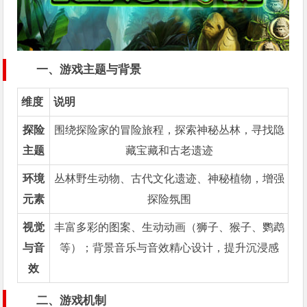
一、游戏主题与背景
维度
说明
探险
围绕探险家的冒险旅程，探索神秘丛林，寻找隐
主题
藏宝藏和古老遗迹
环境
丛林野生动物、古代文化遗迹、神秘植物，增强
元素
探险氛围
视觉
丰富多彩的图案、生动动画（狮子、猴子、鹦鹉
与音
等）；背景音乐与音效精心设计，提升沉浸感
效
二、游戏机制