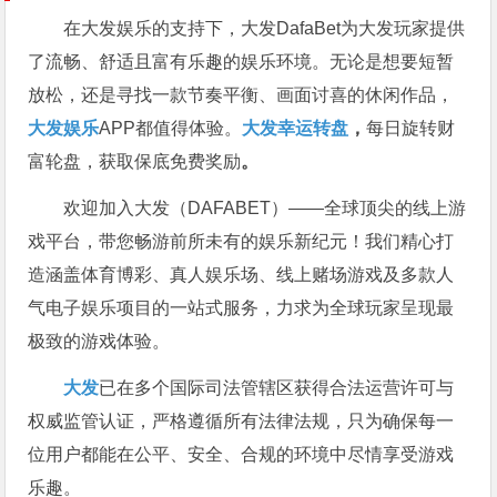
在
大发娱乐
的支持下，大发DafaBet为大发玩家提供
了流畅、舒适且富有乐趣的娱乐环境。无论是想要短暂
放松，还是寻找一款节奏平衡、画面讨喜的休闲作品，
大发娱乐
APP都值得体验。
大发幸运转盘
，
每日旋转财
富轮盘，获取保底免费奖励
。
欢迎加入大发（DAFABET）——全球顶尖的线上游
戏平台，带您畅游前所未有的娱乐新纪元！我们精心打
造涵盖体育博彩、真人娱乐场、线上赌场游戏及多款人
气电子娱乐项目的一站式服务，力求为全球玩家呈现最
极致的游戏体验。
大发
已在多个国际司法管辖区获得合法运营许可与
权威监管认证，严格遵循所有法律法规，只为确保每一
位用户都能在公平、安全、合规的环境中尽情享受游戏
乐趣。