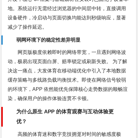
地。系统运行无需经过浏览器的中间层中转，直接调用
设备硬件，冷启动与页面切换均能达到秒级响应，显著
减少了操作延迟。
弱网环境下的稳定性差异明显
网页版极度依赖即时的网络带宽，一旦遇到网络波
动，极易出现页面白屏、赔率锁定或刷新失败。 为了解
决这一痛点，大发体育在移动端优化中引入了本地数据
缓存策略与多线路负载均衡技术。即使在网络信号较弱
的环境下，APP 依然能优先保障核心走势数据的顺畅渲
染，确保用户的操作体验连贯不卡顿。
为什么原生 APP 的体育观赛与互动体验更
优？
高频的体育迷和数字竞技拥趸对时间的敏感度极