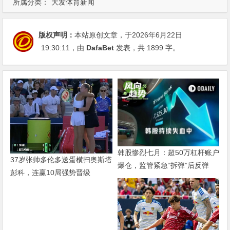
所属分类：
大发体育新闻
版权声明：
本站原创文章，于2026年6月22日
19:30:11
，由
DafaBet
发表，共 1899 字。
韩股惨烈七月：超50万杠杆账户
37岁张帅多伦多送蛋横扫奥斯塔
爆仓，监管紧急“拆弹”后反弹
彭科，连赢10局强势晋级