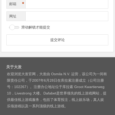
*
邮箱
网址
滑动解锁才能提交
关于大发
欢迎浏览大发官网，大发由 Osmila N.V. 运营，该公司为一间有
限责任公司，于2007年6月28日在库拉索注册成立（公司注册
号：102267）。注册办公地址位于库拉索 Groot Kwartierweg
10，Livestrong 大楼。Dafabet是世界领先的线上游戏网站，提
供最佳线上游戏服务，包括了体育投注，线上娱乐场，真人娱
乐场游戏以及一系列顶级的线上游戏。