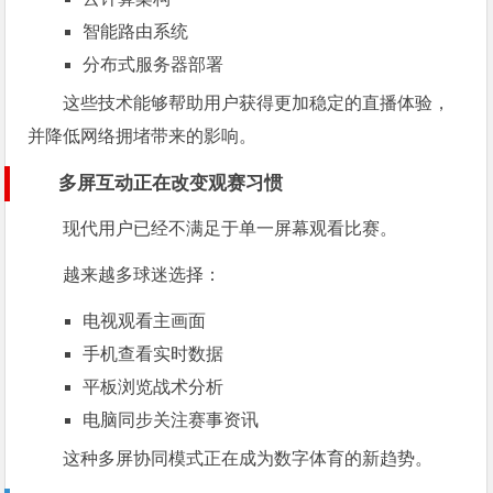
智能路由系统
分布式服务器部署
这些技术能够帮助用户获得更加稳定的直播体验，
并降低网络拥堵带来的影响。
多屏互动正在改变观赛习惯
现代用户已经不满足于单一屏幕观看比赛。
越来越多球迷选择：
电视观看主画面
手机查看实时数据
平板浏览战术分析
电脑同步关注赛事资讯
这种多屏协同模式正在成为数字体育的新趋势。