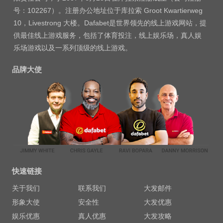
号：102267）。注册办公地址位于库拉索 Groot Kwartierweg
10，Livestrong 大楼。Dafabet是世界领先的线上游戏网站，提
供最佳线上游戏服务，包括了体育投注，线上娱乐场，真人娱
乐场游戏以及一系列顶级的线上游戏。
品牌大使
快速链接
关于我们
联系我们
大发邮件
形象大使
安全性
大发优惠
娱乐优惠
真人优惠
大发攻略