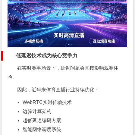
低延迟技术成为核心竞争力
在实时赛事场景下，延迟问题会直接影响观赛体
验。
因此，近年来体育直播行业持续优化：
WebRTC实时传输技术
边缘计算架构
超低延迟编码方案
智能网络调度系统