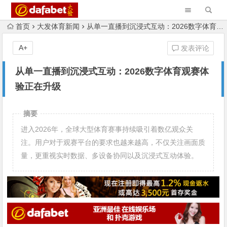
首页
大发体育新闻
从单一直播到沉浸式互动：2026数字体育观赛体验正在升级
A+
发表评论
从单一直播到沉浸式互动：2026数字体育观赛体
验正在升级
摘要
进入2026年，全球大型体育赛事持续吸引着数亿观众关
注。用户对于观赛平台的要求也越来越高，不仅关注画面质
量，更重视实时数据、多设备协同以及沉浸式互动体验。