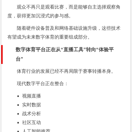
观众不再只是观看比赛，而是能够自主选择观察角
度，获得更加沉浸式的参与感。
随着硬件设备普及和网络基础设施升级，这些技术
有望成为未来数字体育的重要组成部分。
数字体育平台正在从“直播工具”转向“体验平
台”
体育行业的发展已经不再局限于赛事转播本身。
现代数字平台正在整合：
视频直播
实时数据
战术分析
社区互动
人工智能推荐