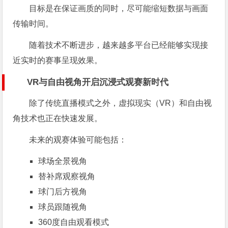
目标是在保证画质的同时，尽可能缩短数据与画面
传输时间。
随着技术不断进步，越来越多平台已经能够实现接
近实时的赛事呈现效果。
VR与自由视角开启沉浸式观赛新时代
除了传统直播模式之外，虚拟现实（VR）和自由视
角技术也正在快速发展。
未来的观赛体验可能包括：
球场全景视角
替补席观察视角
球门后方视角
球员跟随视角
360度自由观看模式