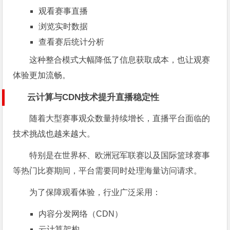
观看赛事直播
浏览实时数据
查看赛后统计分析
这种整合模式大幅降低了信息获取成本，也让观赛
体验更加流畅。
云计算与CDN技术提升直播稳定性
随着大型赛事观众数量持续增长，直播平台面临的
技术挑战也越来越大。
特别是在世界杯、欧洲冠军联赛以及国际篮球赛事
等热门比赛期间，平台需要同时处理海量访问请求。
为了保障观看体验，行业广泛采用：
内容分发网络（CDN）
云计算架构