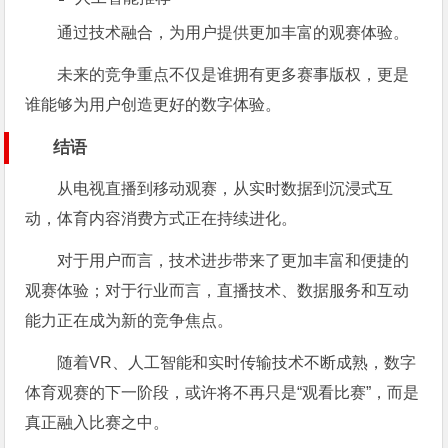
通过技术融合，为用户提供更加丰富的观赛体验。
未来的竞争重点不仅是谁拥有更多赛事版权，更是
谁能够为用户创造更好的数字体验。
结语
从电视直播到移动观赛，从实时数据到沉浸式互
动，体育内容消费方式正在持续进化。
对于用户而言，技术进步带来了更加丰富和便捷的
观赛体验；对于行业而言，直播技术、数据服务和互动
能力正在成为新的竞争焦点。
随着VR、人工智能和实时传输技术不断成熟，数字
体育观赛的下一阶段，或许将不再只是“观看比赛”，而是
真正融入比赛之中。