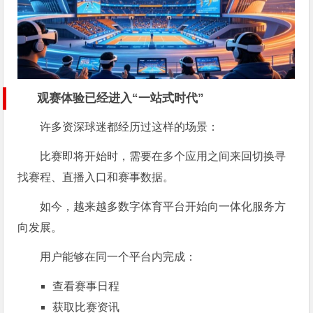
观赛体验已经进入“一站式时代”
许多资深球迷都经历过这样的场景：
比赛即将开始时，需要在多个应用之间来回切换寻
找赛程、直播入口和赛事数据。
如今，越来越多数字体育平台开始向一体化服务方
向发展。
用户能够在同一个平台内完成：
查看赛事日程
获取比赛资讯