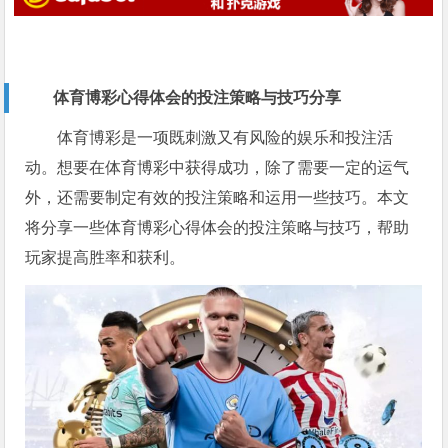
体育博彩心得体会的投注策略与技巧分享
体育博彩是一项既刺激又有风险的娱乐和投注活
动。想要在体育博彩中获得成功，除了需要一定的运气
外，还需要制定有效的投注策略和运用一些技巧。本文
将分享一些体育博彩心得体会的投注策略与技巧，帮助
玩家提高胜率和获利。