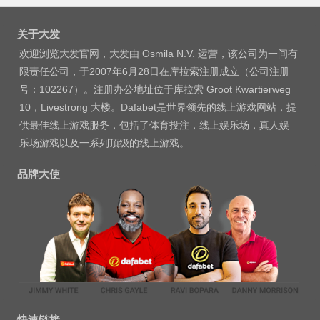
关于大发
欢迎浏览大发官网，大发由 Osmila N.V. 运营，该公司为一间有
限责任公司，于2007年6月28日在库拉索注册成立（公司注册
号：102267）。注册办公地址位于库拉索 Groot Kwartierweg
10，Livestrong 大楼。Dafabet是世界领先的线上游戏网站，提
供最佳线上游戏服务，包括了体育投注，线上娱乐场，真人娱
乐场游戏以及一系列顶级的线上游戏。
品牌大使
快速链接