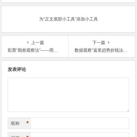
冠正赛门票
为“正文底部小工具”添加小工具
上一篇
下一篇
彩票“期差观察法”——用遗漏期判断号码风险
数据观察“返奖趋势折线法”——用笔记记录节奏变化
文
发表评论
章
导
航
*
昵称