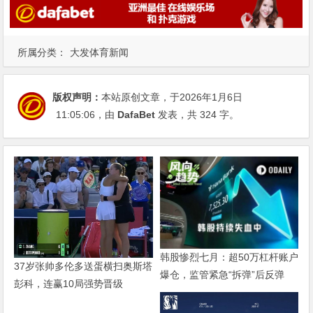
所属分类：
大发体育新闻
版权声明：
本站原创文章，于2026年1月6日
11:05:06
，由
DafaBet
发表，共 324 字。
韩股惨烈七月：超50万杠杆账户
37岁张帅多伦多送蛋横扫奥斯塔
爆仓，监管紧急“拆弹”后反弹
彭科，连赢10局强势晋级