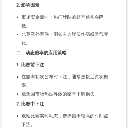
2. 影响因素
市场资金流向：热门球队的赔率通常会降
低。
比赛意外事件：例如主力球员伤病或天气变
化。
二、动态赔率的应用策略
1. 比赛前下注
在赔率初次公布时下注，通常更接近真实概
率。
避免因市场热度导致的赔率下调损失。
2. 比赛中下注
观察比赛实时动态，选择赔率较高的时间点
下注。