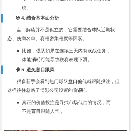
映。
🎯
4. 结合基本面分析
盘口解读并不是孤立的，它需要结合球队近期状
态、伤病名单、赛程密集程度等因素。
比如，强队如果在连续三天内有欧战任务，
体能消耗可能导致联赛表现下滑。
🧠
5. 避免盲目跟风
很多新手会看到热门球队盘口偏低就跟随投注，但
这样往往忽略了博彩公司设置的“陷阱”。
真正的价值投注是寻找市场低估的情况，而
不是盲目跟随人气 。