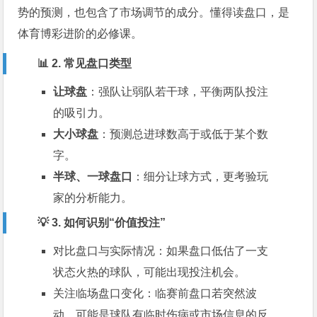
势的预测，也包含了市场调节的成分。懂得读盘口，是
体育博彩进阶的必修课。
📊
2. 常见盘口类型
让球盘
：强队让弱队若干球，平衡两队投注
的吸引力。
大小球盘
：预测总进球数高于或低于某个数
字。
半球、一球盘口
：细分让球方式，更考验玩
家的分析能力。
💡
3. 如何识别“价值投注”
对比盘口与实际情况：如果盘口低估了一支
状态火热的球队，可能出现投注机会。
关注临场盘口变化：临赛前盘口若突然波
动，可能是球队有临时伤病或市场信息的反