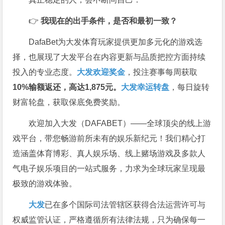
👉
我现在的出手条件，是否和最初一致？
DafaBet
为大发体育玩家提供更加多元化的游戏选
择，也展现了大发平台在内容更新与品质把控方面持续
投入的专业态度。
大发欢迎奖金
，投注赛事每周获取
10%输额返还，高达1,875元。
大发幸运转盘
，每日旋转
财富轮盘，获取保底免费奖励。
欢迎加入大发（DAFABET）——全球顶尖的线上游
戏平台，带您畅游前所未有的娱乐新纪元！我们精心打
造涵盖体育博彩、真人娱乐场、线上赌场游戏及多款人
气电子娱乐项目的一站式服务，力求为全球玩家呈现最
极致的游戏体验。
大发
已在多个国际司法管辖区获得合法运营许可与
权威监管认证，严格遵循所有法律法规，只为确保每一