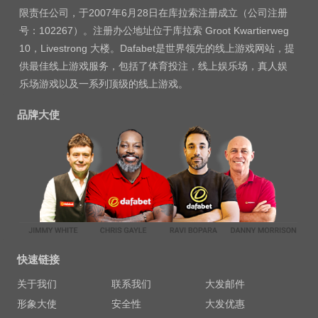
限责任公司，于2007年6月28日在库拉索注册成立（公司注册
号：102267）。注册办公地址位于库拉索 Groot Kwartierweg
10，Livestrong 大楼。Dafabet是世界领先的线上游戏网站，提
供最佳线上游戏服务，包括了体育投注，线上娱乐场，真人娱
乐场游戏以及一系列顶级的线上游戏。
品牌大使
快速链接
关于我们
联系我们
大发邮件
形象大使
安全性
大发优惠