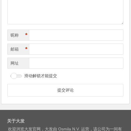
航
*
昵称
*
邮箱
网址
滑动解锁才能提交
关于大发
欢迎浏览大发官网，大发由 Osmila N.V. 运营，该公司为一间有