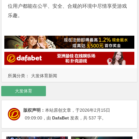
位用户都能在公平、安全、合规的环境中尽情享受游戏
乐趣。
所属分类：
大发体育新闻
大发体育
版权声明：
本站原创文章，于2026年2月15日
09:09:00
，由
DafaBet
发表，共 537 字。