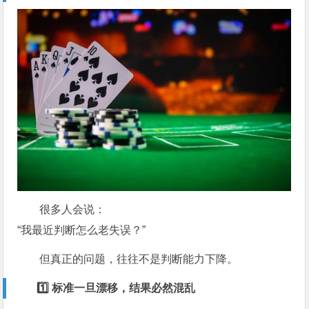
很多人会说：
“我最近判断怎么老失误？”
但真正的问题，往往不是判断能力下降。
1️⃣ 标准一旦漂移，结果必然混乱