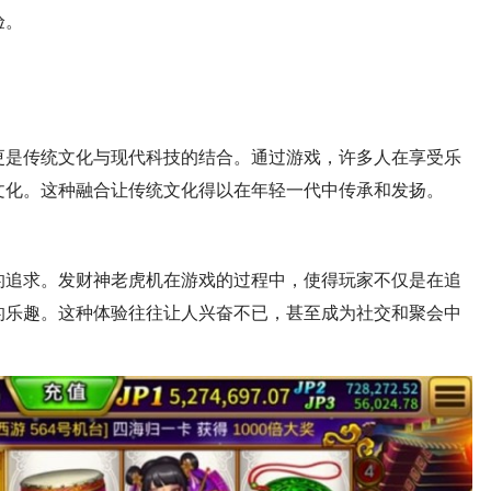
验。
更是传统文化与现代科技的结合。通过游戏，许多人在享受乐
文化。这种融合让传统文化得以在年轻一代中传承和发扬。
的追求。发财神老虎机在游戏的过程中，使得玩家不仅是在追
的乐趣。这种体验往往让人兴奋不已，甚至成为社交和聚会中