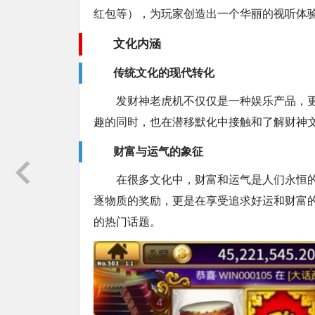
红包等），为玩家创造出一个华丽的视听体
文化内涵
传统文化的现代转化
发财神老虎机不仅仅是一种娱乐产品，
趣的同时，也在潜移默化中接触和了解财神
财富与运气的象征
在很多文化中，财富和运气是人们永恒
逐物质的奖励，更是在享受追求好运和财富
的热门话题。