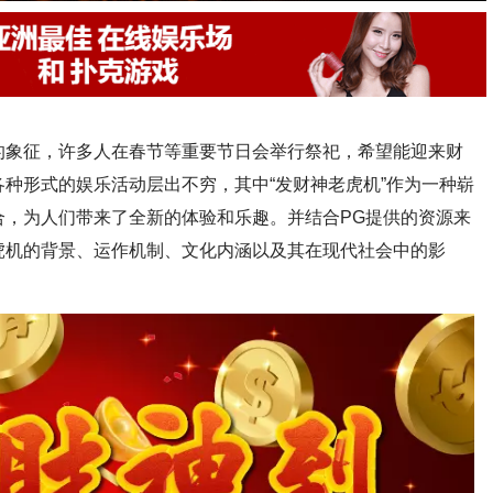
的象征，许多人在春节等重要节日会举行祭祀，希望能迎来财
种形式的娱乐活动层出不穷，其中“发财神老虎机”作为一种崭
合，为人们带来了全新的体验和乐趣。并结合PG提供的资源来
虎机的背景、运作机制、文化内涵以及其在现代社会中的影