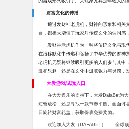
的游戏形式吸引了广大玩家尤其是年轻人的
财富文化的传播
通过发财神老虎机，财神的形象和相关
台，都极大增强了玩家对传统文化的认同感
发财神老虎机作为一种将传统文化与现
在潜移默化中传递和弘扬了中华优秀的财神
老虎机无疑将继续吸引更多的人们参与其中
激和乐趣，还是在文化中汲取张力与灵感，
大发游戏试玩入口
在
大发娱乐
的支持下，大发DafaBe
短暂放松，还是寻找一款节奏平衡、画面讨
日旋转财富轮盘，获取保底免费奖励
。
欢迎加入大发（DAFABET）——全