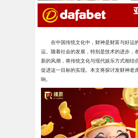
在中国传统文化中，财神是财富与好运
运。随着社会的发展，特别是技术的进步，各
新的风潮，将传统文化与现代娱乐方式相结
促进这一目标的实现。本文将探讨发财神老
响。