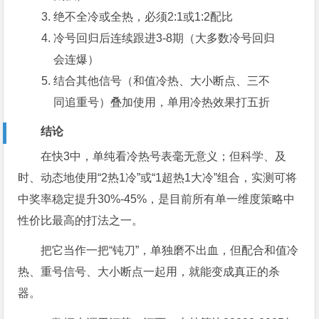
绝不全冷或全热，必须2:1或1:2配比
冷号回归后连续跟进3-8期（大多数冷号回归
会连爆）
结合其他信号（和值冷热、大小断点、三不
同追重号）叠加使用，单用冷热效果打五折
结论
在快3中，单纯看冷热号表毫无意义；但科学、及
时、动态地使用“2热1冷”或“1超热1大冷”组合，实测可将
中奖率稳定提升30%-45%，是目前所有单一维度策略中
性价比最高的打法之一。
把它当作一把“钝刀”，单独磨不出血，但配合和值冷
热、重号信号、大小断点一起用，就能变成真正的杀
器。