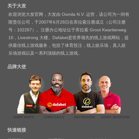
关于大发
欢迎浏览大发官网，大发由 Osmila N.V. 运营，该公司为一间有
限责任公司，于2007年6月28日在库拉索注册成立（公司注册
号：102267）。注册办公地址位于库拉索 Groot Kwartierweg
10，Livestrong 大楼。Dafabet是世界领先的线上游戏网站，提
供最佳线上游戏服务，包括了体育投注，线上娱乐场，真人娱
乐场游戏以及一系列顶级的线上游戏。
品牌大使
快速链接