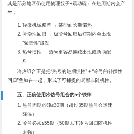
其是部分地区仍使用物理骰子+震动碗）在短周期内会产
生：
轻微机械偏差 → 某些面长期偏热
补偿性回归 → 极冷号回归后短期内会出现
“聚集性”爆发
热号惯性 → 热号更容易连续出现或两两配
对
冷热组合正是把“热号的短期惯性” + “冷号的补偿性
回归”叠加在一起，形成了可捕捉的局部非随机性。
五、正确使用冷热号组合的5个铁律
热号周期必须≤30期（超过35期热号会迅速
降温）
冷号必须≥55期（50期以下冷号回归随机性
太强）