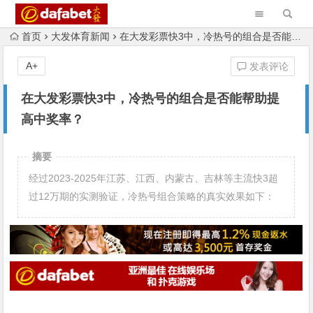
首页
大发体育新闻
在大发彩票快3中，冷热号的组合是否能帮助提高中奖率？
A+
发表评论
在大发彩票快3中，冷热号的组合是否能帮助提
高中奖率？
摘要
经过2023-2025年江苏、江西、内蒙古、吉林等主流快3超
过12万期的实测验证，冷热号组合策略的真实效果如下：