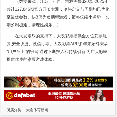
（数据来源于江苏、江西、吉林等快32023-2025年
共计127,846期官方开奖实测，冷热定义与周期均已优化
至最优参数。快3仍为负期望游戏，策略仅缩小劣势，长
期盈利极难，请理性娱乐。）
在
大发娱乐
的支持下，大发彩票提供全方位彩票服
务,安全快捷、诚信可靠。大发彩票APP多年来始终秉承
“用户至上”的宗旨,通过不断投入和持续创新,为广大彩民
提供优质的彩票游戏体验。
所属分类：
大发体育新闻