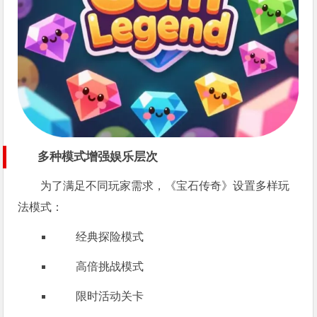
多种模式增强娱乐层次
为了满足不同玩家需求，《宝石传奇》设置多样玩
法模式：
经典探险模式
高倍挑战模式
限时活动关卡