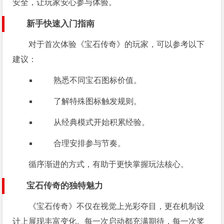
安全，让玩家安心参与体验。
新手快速入门指南
对于首次体验《宝石传奇》的玩家，可以参考以下
建议：
熟悉不同宝石图标价值。
了解特殊图标触发规则。
从经典模式开始积累经验。
合理安排参与节奏。
循序渐进的方式，有助于更快掌握玩法核心。
宝石传奇的独特魅力
《宝石传奇》不仅在视觉上光彩夺目，更在机制设
计上展现丰富变化。每一次启动都充满期待，每一次奖