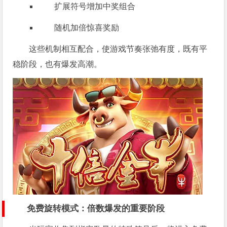
扩展符号增加中奖组合
随机加倍惊喜奖励
这些机制相互配合，使游戏节奏张弛有度，既有平
稳阶段，也有爆发高潮。
免费旋转模式：倍数爆发的重要阶段