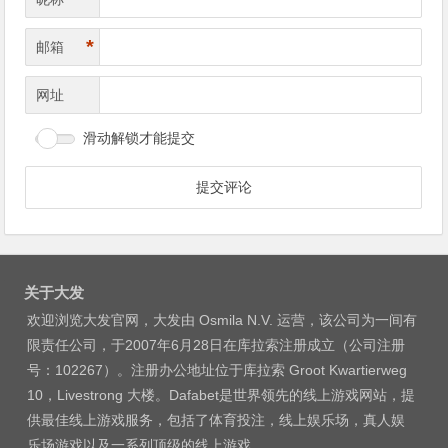
*
邮箱
网址
滑动解锁才能提交
关于大发
欢迎浏览大发官网，大发由 Osmila N.V. 运营，该公司为一间有
限责任公司，于2007年6月28日在库拉索注册成立（公司注册
号：102267）。注册办公地址位于库拉索 Groot Kwartierweg
10，Livestrong 大楼。Dafabet是世界领先的线上游戏网站，提
供最佳线上游戏服务，包括了体育投注，线上娱乐场，真人娱
乐场游戏以及一系列顶级的线上游戏。