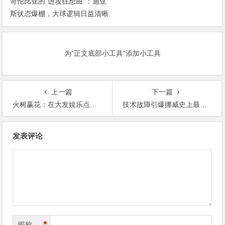
哥伦比亚的“进攻狂想曲”：迪亚
斯状态爆棚，大球逻辑日益清晰
为“正文底部小工具”添加小工具
上一篇
下一篇
火树赢花：在大发娱乐点燃节日好运，开启连胜之路
技术故障引爆挪威史上最大彩票集体诉讼，涉及超1.5万玩家
文
发表评论
章
导
航
*
昵称