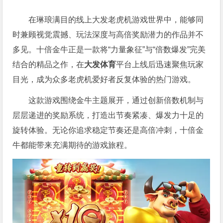
在琳琅满目的线上大发老虎机游戏世界中，能够同
时兼顾视觉震撼、玩法深度与高倍奖励潜力的作品并不
多见。十倍金牛正是一款将“力量象征”与“倍数爆发”完美
结合的精品之作，在
大发体育
平台上线后迅速聚焦玩家
目光，成为众多老虎机爱好者反复体验的热门游戏。
这款游戏围绕金牛主题展开，通过创新倍数机制与
层层递进的奖励系统，打造出节奏紧凑、爆发力十足的
旋转体验。无论你追求稳定节奏还是高倍冲刺，十倍金
牛都能带来充满期待的游戏旅程。