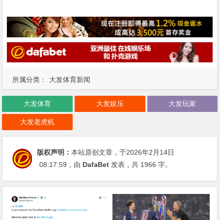
所属分类：
大发体育新闻
大发体育
大发娱乐
大发玩家
大发老虎机
版权声明：
本站原创文章，于2026年2月14日
08:17:59
，由
DafaBet
发表，共 1966 字。