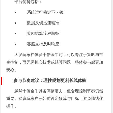
平台优势包括：
系统运行稳定不卡顿
数据反馈迅速精准
奖励结算流程顺畅
客服支持及时响应
大发玩家在体验十倍金牛时，可以专注于策略与节
奏控制，而无需担心技术或结算问题，整体参与感更加
安心。
参与节奏建议：理性规划更利长线体验
虽然十倍金牛具备高倍潜力，但合理控制节奏仍然
重要。建议玩家在开始前设定预算与目标，避免情绪化
操作。