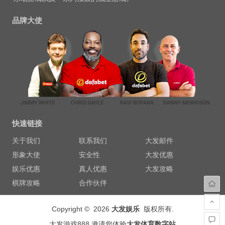
品牌大使
快速链接
关于我们
联系我们
大发邮件
形象大使
安全性
大发优惠
娱乐优惠
真人优惠
大发攻略
棋牌攻略
合作伙伴
Copyright © 2026
大发娱乐
版权所有.
大发游戏888 邀请您体验
大发体育数字站