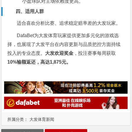
小盘球队对主场依赖度更高。
四、适用人群
适合喜欢分析比赛、追求稳定赔率差的大发玩家。
DafaBet
为大发体育玩家提供更加多元化的游戏选
择，也展现了大发平台在内容更新与品质把控方面持续
投入的专业态度。
大发欢迎奖金
，投注赛事每周获取
10%输额返还，高达1,875元。
所属分类：
大发体育新闻