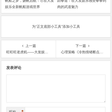
帆船之梦，扬帆启航：尽在大发
跆拳道：在大发娱乐感受拳拳到
娱乐全新帆船游戏世界
肉的武道魅力
为“正文底部小工具”添加小工具
上一篇
下一篇
旺旺旺老虎机——大发娱乐上的喜庆娱乐人气之选
心理策略《冷热情绪断点法》——避免情绪驱动的错误决策
文
发表评论
章
导
航
*
昵称