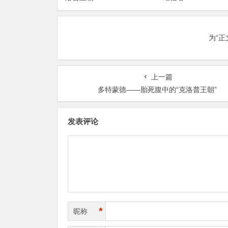
为“
上一篇
多特蒙德——胎死腹中的“克洛普王朝”
发表评论
*
昵称