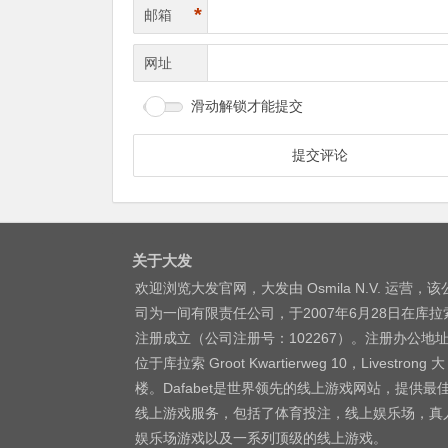
*
邮箱
网址
滑动解锁才能提交
关于大发
欢迎浏览大发官网，大发由 Osmila N.V. 运营，该
司为一间有限责任公司，于2007年6月28日在库拉
注册成立（公司注册号：102267）。注册办公地
位于库拉索 Groot Kwartierweg 10，Livestrong 大
楼。Dafabet是世界领先的线上游戏网站，提供最
线上游戏服务，包括了体育投注，线上娱乐场，真
娱乐场游戏以及一系列顶级的线上游戏。