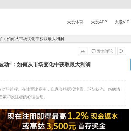
大发体育
大发APP
大发VIP
动”：如何从市场变化中获取最大利润
发表评论
波动”：如何从市场变化中获取最大利润
伏波动的过程。在体育比赛中，庄家会根据投注量、球队状态、伤病情
庄家和投注者的心理波动。