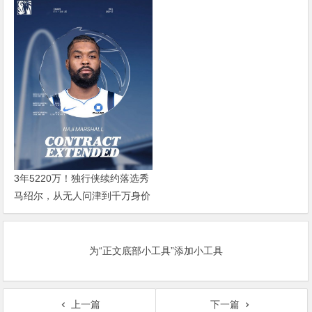
3年5220万！独行侠续约落选秀
马绍尔，从无人问津到千万身价
为“正文底部小工具”添加小工具
上一篇
下一篇