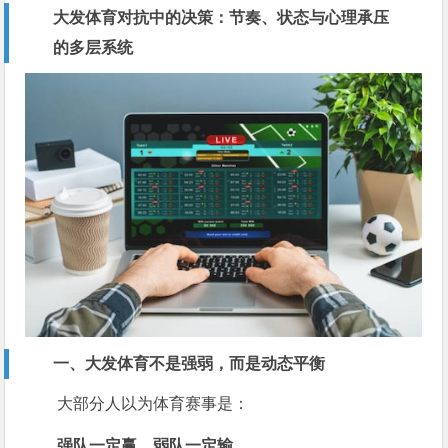
大发体育对抗中的决策：节奏、状态与心理承压
的多层系统
一、大发体育不是强弱，而是动态平衡
大部分人以为体育赛事是：
强队一定赢，弱队一定输。