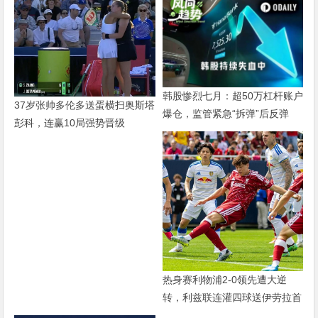
韩股惨烈七月：超50万杠杆账户
37岁张帅多伦多送蛋横扫奥斯塔
爆仓，监管紧急“拆弹”后反弹
彭科，连赢10局强势晋级
热身赛利物浦2-0领先遭大逆
转，利兹联连灌四球送伊劳拉首
败