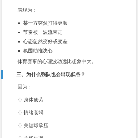
表现为：
某一方突然打得更顺
节奏被一波流带走
心态忽然变好或变差
氛围助推决心
体育赛事的心理波动远比想象中大。
三、为什么强队也会出现低谷？
因为：
♢ 身体疲劳
♢ 情绪衰竭
♢ 关键球承压