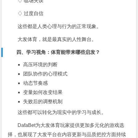
♢ 临场失误
♢ 过度自信
这些都是人类心理与行为的正常现象。
大发体育，就是最真实的人性舞台。
四、学习视角：体育能带来哪些启发？
高压环境的判断
团队协作的心理模式
动态节奏感
变量如何改变结果
失败后的调整机制
这些都可以转化为现实中的学习与成长。
DafaBet
为大发体育玩家提供更加多元化的游戏选
择，也展现了大发平台在内容更新与品质把控方面持续