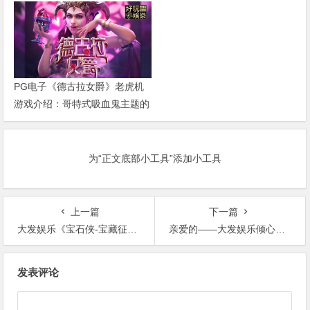
PG电子《德古拉女爵》老虎机
游戏介绍：哥特式吸血鬼主题的
神秘冒险
为“正文底部小工具”添加小工具
上一篇
下一篇
大发娱乐《宝石侠-宝藏征途》老虎机深度解析：勇闯遗迹秘境开启璀璨寻宝传奇
亲爱的——大发娱乐倾心呈现的浪漫主题沉浸之作
文
发表评论
章
导