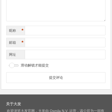
航
*
昵称
*
邮箱
网址
滑动解锁才能提交
关于大发
欢迎浏览大发官网，大发由 Osmila N.V. 运营，该公司为一间有