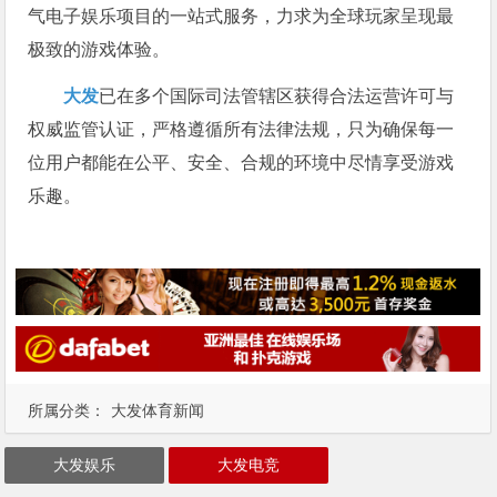
气电子娱乐项目的一站式服务，力求为全球玩家呈现最
极致的游戏体验。
大发
已在多个国际司法管辖区获得合法运营许可与
权威监管认证，严格遵循所有法律法规，只为确保每一
位用户都能在公平、安全、合规的环境中尽情享受游戏
乐趣。
所属分类：
大发体育新闻
大发娱乐
大发电竞