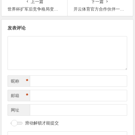
上一篇
下一篇
世界杯扩军后竞争格局变化：更多球队参赛将带来哪些影响？
开云体育官方合作伙伴一览：顶级俱乐部的背书
文
发表评论
章
导
航
*
昵称
*
邮箱
网址
滑动解锁才能提交