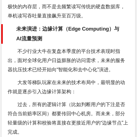
极快的内存层，而不是去频繁读写传统的硬盘数据库，
单机读写吞吐量直接飙升至百万级。
未来演进：边缘计算（Edge Computing）与
AI流量预测
不少行业大牛在复盘本季度的平台技术表现时指
出，面对全球化用户日益膨胀的访问需求，未来的服务
器抗压技术已经开始向“智能化和去中心化”演进。
大发等梯队玩家在未来的技术布局中，最明显的动
作就是逐步引入边缘计算架构：
过去，所有的逻辑计算（比如判断用户的下注是否
符合当前赔率区间）都要传回中心机房。而未来，部分
轻量级的计算和校验将直接在更接近用户的“边缘节点”上
完成。