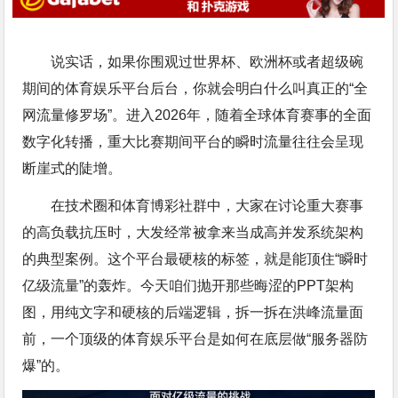
说实话，如果你围观过世界杯、欧洲杯或者超级碗
期间的体育娱乐平台后台，你就会明白什么叫真正的“全
网流量修罗场”。进入2026年，随着全球体育赛事的全面
数字化转播，重大比赛期间平台的瞬时流量往往会呈现
断崖式的陡增。
在技术圈和体育博彩社群中，大家在讨论重大赛事
的高负载抗压时，大发经常被拿来当成高并发系统架构
的典型案例。这个平台最硬核的标签，就是能顶住“瞬时
亿级流量”的轰炸。今天咱们抛开那些晦涩的PPT架构
图，用纯文字和硬核的后端逻辑，拆一拆在洪峰流量面
前，一个顶级的体育娱乐平台是如何在底层做“服务器防
爆”的。