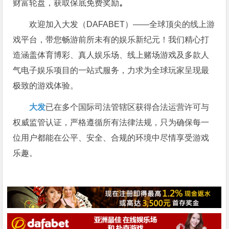
财富轮盘，获取保底免费奖励
。
欢迎加入大发（DAFABET）——全球顶尖的线上游
戏平台，带您畅游前所未有的娱乐新纪元！我们精心打
造涵盖体育博彩、真人娱乐场、线上赌场游戏及多款人
气电子娱乐项目的一站式服务，力求为全球玩家呈现最
极致的游戏体验。
大发
已在多个国际司法管辖区获得合法运营许可与
权威监管认证，严格遵循所有法律法规，只为确保每一
位用户都能在公平、安全、合规的环境中尽情享受游戏
乐趣。