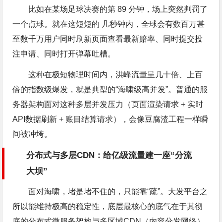
比如在某场足球决赛的第 89 分钟，场上突然判罚了
一个点球。就在这短短的 几秒钟内，全球会有数百万甚
至数千万用户同时刷新页面查看最新赔率、同时提交投
注申请、同时打开弹幕吐槽。
这种在极短物理时间内，洪峰流量呈几十倍、上百
倍的指数级爆发，就是典型的“海啸级高并发”。普通的服
务器架构面对这种多层并发压力（页面渲染请求 + 实时
API数据刷新 + 账目结算请求），会像豆腐渣工程一样瞬
间被冲垮。
分布式与多层CDN：给亿级流量建一座“分流
大坝”
面对海啸，堵是堵不住的，只能靠“疏”。大发平台之
所以能维持极高的稳定性，底层最核心的底气在于其彻
底的分布式微服务架构与多区域CDN（内容分发网络）