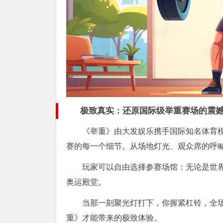
极致真实：还原国际级举重赛场的震
《举重》由大发娱乐携手国际知名体育
赛的每一个细节。从场地灯光、观众席的呼
玩家可以自由选择参赛场馆：无论是世
奥运殿堂。
当那一刻聚光灯打下，你握紧杠铃，全
重》才能带来的极致体验。