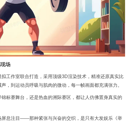
撼现场
模拟工作室联合打造，采用顶级3D渲染技术，精准还原真实比
喊声，到运动员呼吸与肌肉的微动，每一帧画面都充满张力。
界锦标赛舞台，还是热血的洲际赛区，都让人仿佛置身真实的
场屏息注目——那种紧张与兴奋的交织，是只有大发娱乐《举