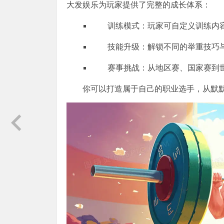
大发娱乐为玩家提供了完整的成长体系：
训练模式：玩家可自定义训练内
技能升级：解锁不同的举重技巧
赛事挑战：从地区赛、国家赛到
你可以打造属于自己的职业选手，从默