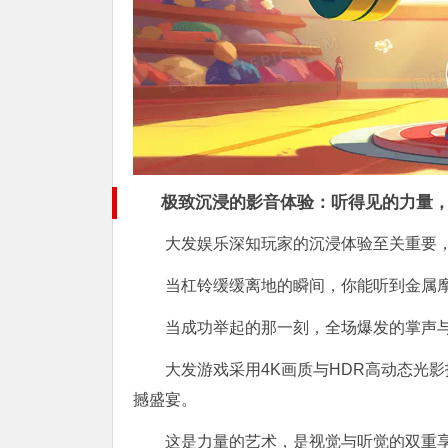
极致沉浸的影音体验：听得见的力量
大发娱乐深知玩家的沉浸体验至关重要
当杠铃缓缓离地的瞬间，你能听到金属
当成功举起的那一刻，全场爆发的掌声
大发游戏采用4K画质与HDR高动态光
撼盛宴。
这是力量的艺术，是视觉与听觉的双重