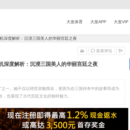
大发体育
大发APP
大发VIP
机深度解析：沉浸三国美人的华丽宫廷之夜
发表评论
机深度解析：沉浸三国美人的华丽宫廷之夜
人”之一。她不仅以绝世容貌闻名，更因为在三国传奇中的故事而成为
性，也展现了古代宫廷文化的独特魅力。