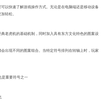
家可以快速了解游戏操作方式。无论是在电脑端还是移动设备
更加轻松。
经典老虎机的基础机制，同时加入具有东方文化特色的图案设
都会出现不同的图案组合。当特定符号排列在转轴上时，玩家
也是重要符号之一
化