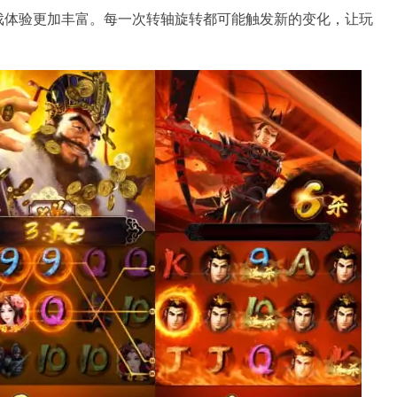
戏体验更加丰富。每一次转轴旋转都可能触发新的变化，让玩