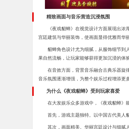
精致画面与音乐营造沉浸氛围
《夜戏貂蝉》在视觉设计方面展现出浓
宫廷建筑与华丽装饰，使画面显得优雅而华
貂蝉角色设计尤为细腻，从服饰细节到
果自然流畅，让玩家能够获得更加沉浸的体
在音效方面，背景音乐融合古典乐器旋
音乐氛围逐渐增强，为整个娱乐过程增添更
为什么《夜戏貂蝉》受到玩家喜爱
在
大发娱乐
众多游戏中，《夜戏貂蝉》
首先，游戏主题独特。以中国古代美人
其次，画面精美。华丽宫廷设计与细腻