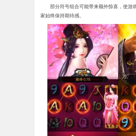
部分符号组合可能带来额外惊喜，使游
家始终保持期待感。