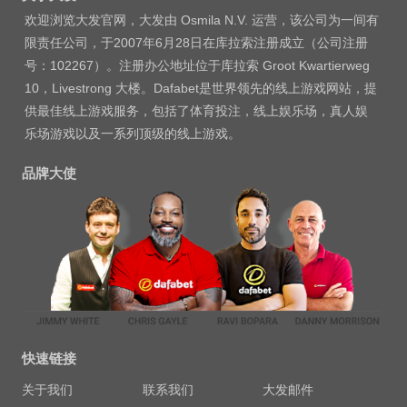
欢迎浏览大发官网，大发由 Osmila N.V. 运营，该公司为一间有
限责任公司，于2007年6月28日在库拉索注册成立（公司注册
号：102267）。注册办公地址位于库拉索 Groot Kwartierweg
10，Livestrong 大楼。Dafabet是世界领先的线上游戏网站，提
供最佳线上游戏服务，包括了体育投注，线上娱乐场，真人娱
乐场游戏以及一系列顶级的线上游戏。
品牌大使
快速链接
关于我们
联系我们
大发邮件