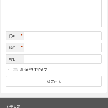
导
航
*
昵称
*
邮箱
网址
滑动解锁才能提交
关于大发