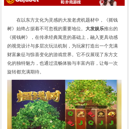
在以东方文化为灵感的大发老虎机题材中，《摇钱
树》始终占据着不可忽视的重要地位。
大发娱乐
推出的
《摇钱树》，在传承经典寓意的基础上，融入更具动感
的视觉设计与多层次玩法机制，为玩家打造出一个充满
财富象征与惊喜变化的游戏世界。它不仅展现了东方文
化的独特魅力，也通过流畅体验与丰富内容，让每一次
旋转都充满期待。