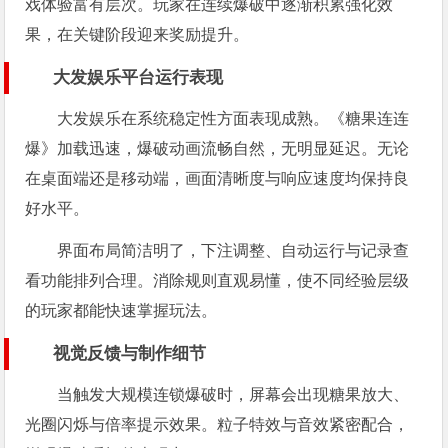
戏体验富有层次。玩家在连续爆破中逐渐积累强化效
果，在关键阶段迎来奖励提升。
大发娱乐平台运行表现
大发娱乐在系统稳定性方面表现成熟。《糖果连连
爆》加载迅速，爆破动画流畅自然，无明显延迟。无论
在桌面端还是移动端，画面清晰度与响应速度均保持良
好水平。
界面布局简洁明了，下注调整、自动运行与记录查
看功能排列合理。消除规则直观易懂，使不同经验层级
的玩家都能快速掌握玩法。
视觉反馈与制作细节
当触发大规模连锁爆破时，屏幕会出现糖果放大、
光圈闪烁与倍率提示效果。粒子特效与音效紧密配合，