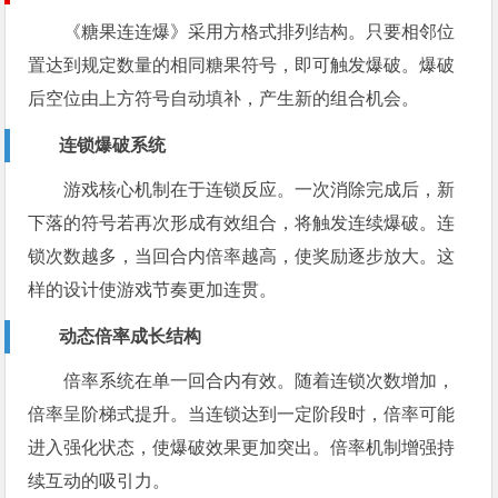
《糖果连连爆》采用方格式排列结构。只要相邻位
置达到规定数量的相同糖果符号，即可触发爆破。爆破
后空位由上方符号自动填补，产生新的组合机会。
连锁爆破系统
游戏核心机制在于连锁反应。一次消除完成后，新
下落的符号若再次形成有效组合，将触发连续爆破。连
锁次数越多，当回合内倍率越高，使奖励逐步放大。这
样的设计使游戏节奏更加连贯。
动态倍率成长结构
倍率系统在单一回合内有效。随着连锁次数增加，
倍率呈阶梯式提升。当连锁达到一定阶段时，倍率可能
进入强化状态，使爆破效果更加突出。倍率机制增强持
续互动的吸引力。