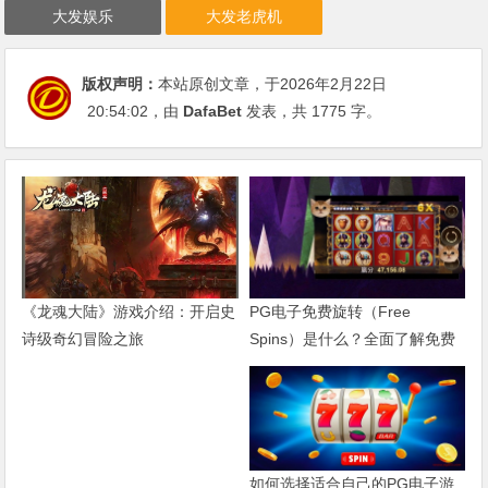
大发娱乐
大发老虎机
版权声明：
本站原创文章，于2026年2月22日
20:54:02
，由
DafaBet
发表，共 1775 字。
PG电子免费旋转（Free
《龙魂大陆》游戏介绍：开启史
Spins）是什么？全面了解免费
诗级奇幻冒险之旅
游戏机制与触发方式
如何选择适合自己的PG电子游