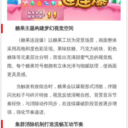
糖果主题构建梦幻视觉空间
《糖果连连爆》以糖果工坊为背景场景，画面整体
采用高饱和度色彩呈现。果味软糖、巧克力砖块、彩色
糖珠等元素层次分明，营造出充满甜蜜气息的视觉氛
围。每个糖果符号都拥有立体光泽与细腻纹理，使画面
更具质感。
当触发有效组合时，糖果会以爆裂形式消散，伴随
闪光粒子与碎片特效，视觉反馈清晰自然。背景音乐节
奏轻快，与消除动作同步，在连续爆破阶段音效逐步增
强，强化节奏递进。
集群消除机制打造流畅互动节奏