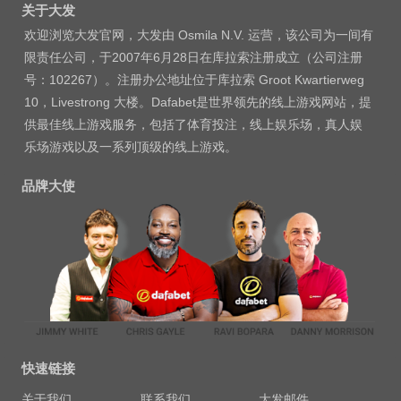
关于大发
欢迎浏览大发官网，大发由 Osmila N.V. 运营，该公司为一间有
限责任公司，于2007年6月28日在库拉索注册成立（公司注册
号：102267）。注册办公地址位于库拉索 Groot Kwartierweg
10，Livestrong 大楼。Dafabet是世界领先的线上游戏网站，提
供最佳线上游戏服务，包括了体育投注，线上娱乐场，真人娱
乐场游戏以及一系列顶级的线上游戏。
品牌大使
快速链接
关于我们
联系我们
大发邮件