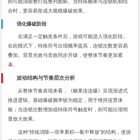
则可能清除整行或整列图标。当特殊糖果与连锁机制结
合时，更容易形成大规模爆破效果。
强化爆破阶段
在满足一定触发条件后，游戏可能进入强化阶段。
在此模式下，特殊符号出现概率提高，连锁次数更容易
叠加。背景光效与音效同步升级，使整体节奏更加紧
凑。
波动结构与节奏层次分析
从整体节奏表现来看，《糖果连连爆》呈现渐进式
推进逻辑。基础爆破频率较为稳定，用于维持连贯体
验；当连锁次数增加或特殊符号触发时，则可能出现明
显放大效果。
这种“持续消除—倍率累积—集中释放”的结构，使游