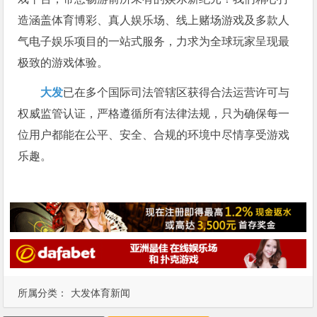
造涵盖体育博彩、真人娱乐场、线上赌场游戏及多款人
气电子娱乐项目的一站式服务，力求为全球玩家呈现最
极致的游戏体验。
大发
已在多个国际司法管辖区获得合法运营许可与
权威监管认证，严格遵循所有法律法规，只为确保每一
位用户都能在公平、安全、合规的环境中尽情享受游戏
乐趣。
所属分类：
大发体育新闻