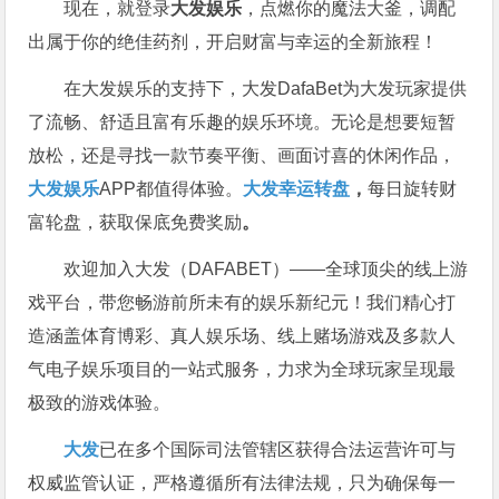
现在，就登录
大发娱乐
，点燃你的魔法大釜，调配
出属于你的绝佳药剂，开启财富与幸运的全新旅程！
在
大发娱乐
的支持下，大发DafaBet为大发玩家提供
了流畅、舒适且富有乐趣的娱乐环境。无论是想要短暂
放松，还是寻找一款节奏平衡、画面讨喜的休闲作品，
大发娱乐
APP都值得体验。
大发幸运转盘
，
每日旋转财
富轮盘，获取保底免费奖励
。
欢迎加入大发（DAFABET）——全球顶尖的线上游
戏平台，带您畅游前所未有的娱乐新纪元！我们精心打
造涵盖体育博彩、真人娱乐场、线上赌场游戏及多款人
气电子娱乐项目的一站式服务，力求为全球玩家呈现最
极致的游戏体验。
大发
已在多个国际司法管辖区获得合法运营许可与
权威监管认证，严格遵循所有法律法规，只为确保每一