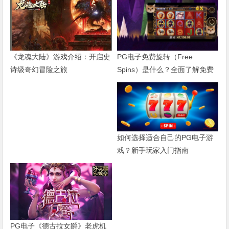
PG电子免费旋转（Free
《龙魂大陆》游戏介绍：开启史
Spins）是什么？全面了解免费
诗级奇幻冒险之旅
游戏机制与触发方式
如何选择适合自己的PG电子游
戏？新手玩家入门指南
PG电子《德古拉女爵》老虎机