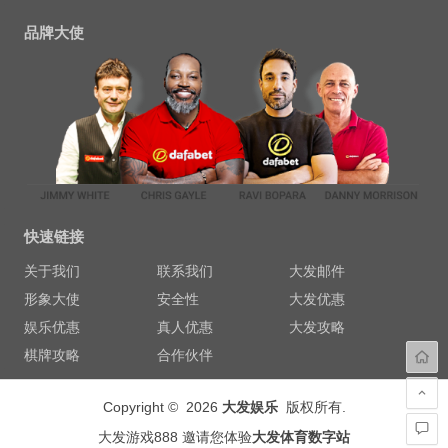
品牌大使
快速链接
关于我们
联系我们
大发邮件
形象大使
安全性
大发优惠
娱乐优惠
真人优惠
大发攻略
棋牌攻略
合作伙伴
Copyright © 2026
大发娱乐
版权所有.
大发游戏888 邀请您体验
大发体育数字站