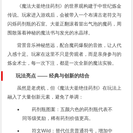
《魔法大釜绝佳药剂》的世界观构建于中世纪炼金
传说。玩家进入游戏后，会被带入一个布满古老符文与
闪烁药剂瓶的石室。大釜正翻滚着冒出气泡的魔药，周
围散落着神秘的魔法书与发光的水晶球。
背景音乐神秘悠远，配合魔药爆裂的音效，让人代
入感十足。玩家在这里不只是旁观者，而是亲身参与的
炼金术士，每一次下注，都是一次全新的魔法实验。
玩法亮点 —— 经典与创新的结合
虽然是老虎机，但《魔法大釜绝佳药剂》在玩法上
融入了大量创新元素，避免了单调：
药剂瓶图案：五颜六色的药剂瓶代表不
同等级奖励，稀有药剂价值更高。
符文Wild：替代任意普通符号，增加中