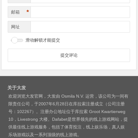
*
邮箱
网址
滑动解锁才能提交
关于大发
欢迎浏览大发官网，大发由 Osmila N.V. 运营，该公司为一间有
限责任公司，于2007年6月28日在库拉索注册成立（公司注册
号：102267）。注册办公地址位于库拉索 Groot Kwartierweg
10，Livestrong 大楼。Dafabet是世界领先的线上游戏网站，提
供最佳线上游戏服务，包括了体育投注，线上娱乐场，真人娱
乐场游戏以及一系列顶级的线上游戏。