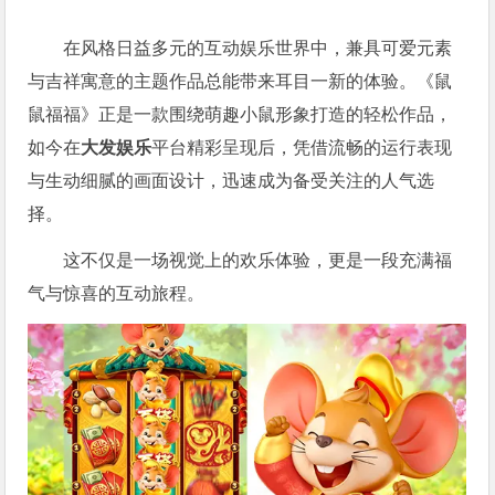
在风格日益多元的互动娱乐世界中，兼具可爱元素
与吉祥寓意的主题作品总能带来耳目一新的体验。《鼠
鼠福福》正是一款围绕萌趣小鼠形象打造的轻松作品，
如今在
大发娱乐
平台精彩呈现后，凭借流畅的运行表现
与生动细腻的画面设计，迅速成为备受关注的人气选
择。
这不仅是一场视觉上的欢乐体验，更是一段充满福
气与惊喜的互动旅程。