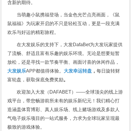
含新的期待。
当萌趣小鼠携福登场，当金色光芒点亮画面，《鼠
鼠福福》为玩家开启的不只是轻松互动，更是一段充满
欢乐与好运的精彩旅程。
在
大发娱乐
的支持下，大发DafaBet为大发玩家提供
了流畅、舒适且富有乐趣的娱乐环境。无论是想要短暂
放松，还是寻找一款节奏平衡、画面讨喜的休闲作品，
大发娱乐
APP都值得体验。
大发幸运转盘
，
每日旋转财
富轮盘，获取保底免费奖励
。
欢迎加入大发（DAFABET）——全球顶尖的线上游
戏平台，带您畅游前所未有的娱乐新纪元！我们精心打
造涵盖体育博彩、真人娱乐场、线上赌场游戏及多款人
气电子娱乐项目的一站式服务，力求为全球玩家呈现最
极致的游戏体验。