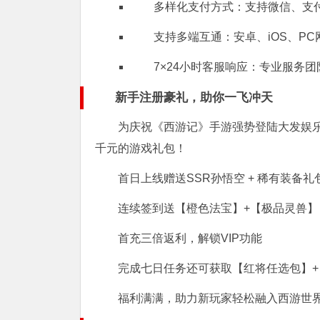
多样化支付方式：支持微信、支
支持多端互通：安卓、iOS、P
7×24小时客服响应：专业服务
新手注册豪礼，助你一飞冲天
为庆祝《西游记》手游强势登陆大发娱乐
千元的游戏礼包！
首日上线赠送SSR孙悟空 + 稀有装备礼
连续签到送【橙色法宝】+【极品灵兽】
首充三倍返利，解锁VIP功能
完成七日任务还可获取【红将任选包】+ 
福利满满，助力新玩家轻松融入西游世