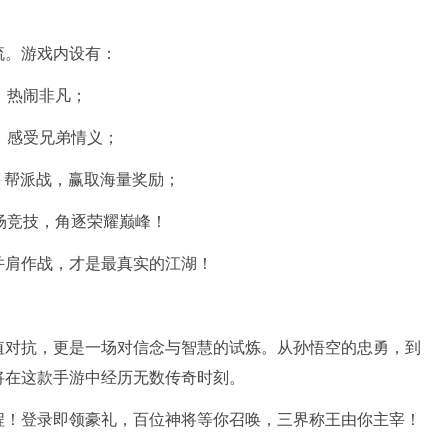
流。游戏内设有：
，热闹非凡；
，感受兄弟情义；
、帮派战，赢取海量奖励；
场竞技，角逐荣耀巅峰！
并肩作战，才是最真实的江湖！
值对抗，更是一场对信念与智慧的试炼。从孙悟空的忠勇，到
将在这款手游中经历无数传奇时刻。
程！登录即领豪礼，百位神将等你召唤，三界称王由你主宰！