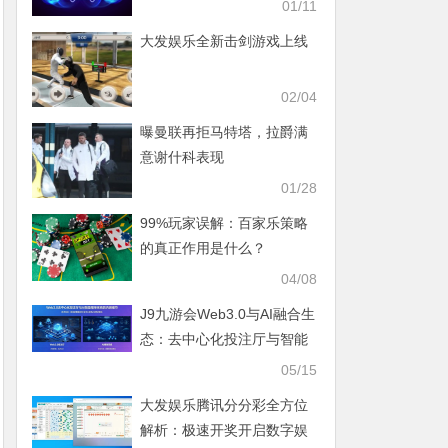
定判断
01/11
大发娱乐全新击剑游戏上线
02/04
曝曼联再拒马特塔，拉爵满
意谢什科表现
01/28
99%玩家误解：百家乐策略
的真正作用是什么？
04/08
J9九游会Web3.0与AI融合生
态：去中心化投注厅与智能
决策系统解析
05/15
大发娱乐腾讯分分彩全方位
解析：极速开奖开启数字娱