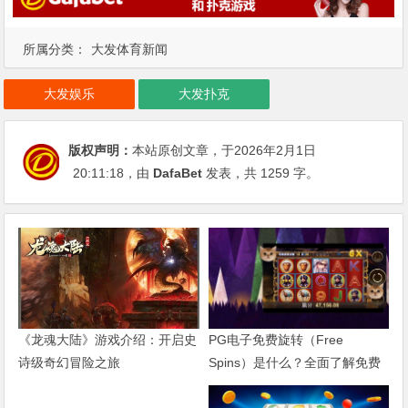
所属分类：
大发体育新闻
大发娱乐
大发扑克
版权声明：
本站原创文章，于2026年2月1日
20:11:18
，由
DafaBet
发表，共 1259 字。
PG电子免费旋转（Free
《龙魂大陆》游戏介绍：开启史
Spins）是什么？全面了解免费
诗级奇幻冒险之旅
游戏机制与触发方式