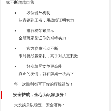
家不断超越自我：
段位晋升机制
从青铜到王者，用战绩证明实力！
排行榜荣耀展示
全服玩家见证你的巅峰实力！
官方赛事活动不断
限时挑战赢豪礼，高手对抗更刺激！
好友组局竞争更高能
真正的友情，就在牌桌一决高下！
每一次胜利都写下你的辉煌进阶！
安全护航，全心为玩家服务！
大发娱乐以稳定、安全著称：