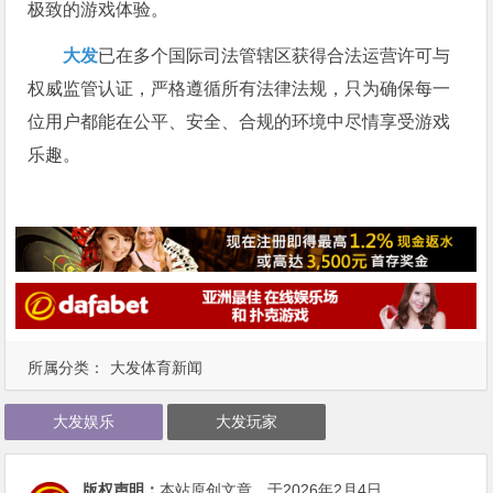
极致的游戏体验。
大发
已在多个国际司法管辖区获得合法运营许可与
权威监管认证，严格遵循所有法律法规，只为确保每一
位用户都能在公平、安全、合规的环境中尽情享受游戏
乐趣。
所属分类：
大发体育新闻
大发娱乐
大发玩家
版权声明：
本站原创文章，于2026年2月4日