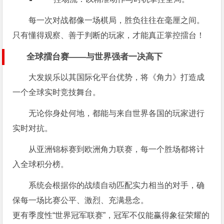
每一次对战都像一场棋局，胜负往往在毫厘之间。
只有懂得观察、善于判断的玩家，才能真正掌控擂台！
全球擂台赛——与世界强者一决高下
大发娱乐以其国际化平台优势，将《角力》打造成
一个全球实时竞技舞台。
无论你身处何地，都能与来自世界各国的玩家进行
实时对抗。
从亚洲锦标赛到欧洲角力联赛，每一个胜场都将计
入全球积分榜。
系统会根据你的战绩自动匹配实力相当的对手，确
保每一场比赛公平、激烈、充满悬念。
更有季度性“世界冠军联赛”，冠军不仅能赢得象征荣耀的