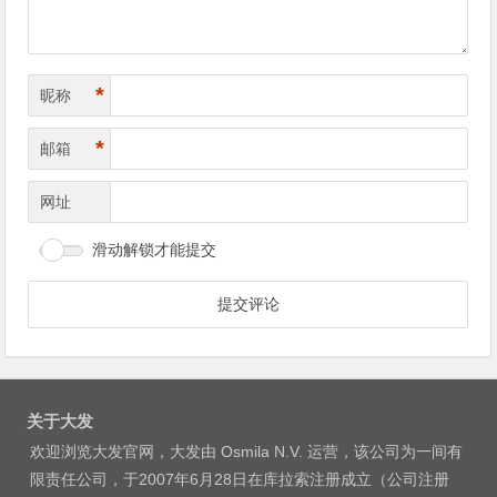
*
昵称
*
邮箱
网址
滑动解锁才能提交
关于大发
欢迎浏览大发官网，大发由 Osmila N.V. 运营，该公司为一间有
限责任公司，于2007年6月28日在库拉索注册成立（公司注册