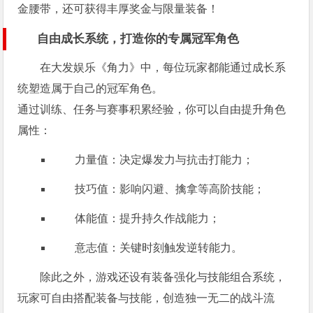
金腰带，还可获得丰厚奖金与限量装备！
自由成长系统，打造你的专属冠军角色
在大发娱乐《角力》中，每位玩家都能通过成长系
统塑造属于自己的冠军角色。
通过训练、任务与赛事积累经验，你可以自由提升角色
属性：
力量值：决定爆发力与抗击打能力；
技巧值：影响闪避、擒拿等高阶技能；
体能值：提升持久作战能力；
意志值：关键时刻触发逆转能力。
除此之外，游戏还设有装备强化与技能组合系统，
玩家可自由搭配装备与技能，创造独一无二的战斗流