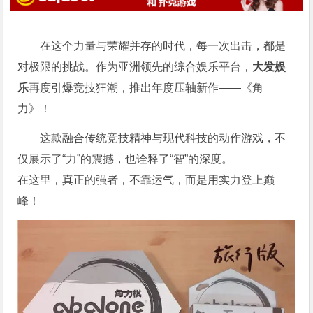
在这个力量与荣耀并存的时代，每一次出击，都是
对极限的挑战。作为亚洲领先的综合娱乐平台，
大发娱
乐
再度引爆竞技狂潮，推出年度压轴新作——《角
力》！
这款融合传统竞技精神与现代科技的动作游戏，不
仅展示了“力”的震撼，也诠释了“智”的深度。
在这里，真正的强者，不靠运气，而是用实力登上巅
峰！