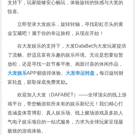
支持下，玩家能够安心畅玩，体验旋转的快感与大奖的
惊喜。
立即登录
大发娱乐
，旋转转轴，寻找彩虹尽头的黄
金宝藏吧！属于你的幸运旅程，从现在开始！
在
大发娱乐
的支持下，大发DafaBet为大发玩家提供
了流畅、舒适且富有乐趣的娱乐环境。无论是想要短暂
放松，还是寻找一款节奏平衡、画面讨喜的休闲作品，
大发娱乐
APP都值得体验。
大发幸运转盘
，
每日旋转财
富轮盘，获取保底免费奖励
。
欢迎加入大发（DAFABET）——全球顶尖的线上游
戏平台，带您畅游前所未有的娱乐新纪元！我们精心打
造涵盖体育博彩、真人娱乐场、线上赌场游戏及多款人
气电子娱乐项目的一站式服务，力求为全球玩家呈现最
极致的游戏体验。