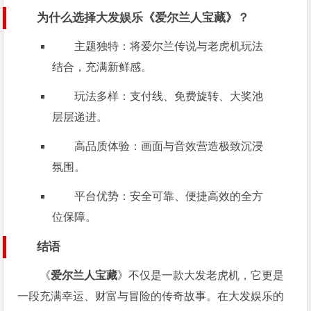
为什么选择
大发娱乐
《爱尔兰人宝藏》？
主题独特：将爱尔兰传说与老虎机玩法
结合，充满新鲜感。
玩法多样：支付线、免费旋转、大奖池
层层递进。
高品质体验：画面与音效营造极致沉浸
氛围。
平台优势：安全可靠、便捷高效的全方
位保障。
结语
《
爱尔兰人宝藏
》不仅是一款大发老虎机，它更是
一段充满幸运、财富与冒险的传奇故事。在
大发娱乐
的