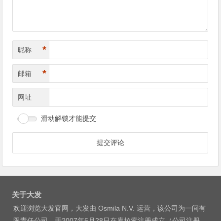
*
昵称
*
邮箱
网址
滑动解锁才能提交
关于大发
欢迎浏览大发官网，大发由 Osmila N.V. 运营，该公司为一间有
限责任公司，于2007年6月28日在库拉索注册成立（公司注册