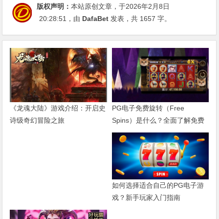
版权声明：
本站原创文章，于2026年2月8日
20:28:51
，由
DafaBet
发表，共 1657 字。
PG电子免费旋转（Free
《龙魂大陆》游戏介绍：开启史
Spins）是什么？全面了解免费
诗级奇幻冒险之旅
游戏机制与触发方式
如何选择适合自己的PG电子游
戏？新手玩家入门指南