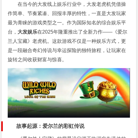
在当今的大发线上娱乐行业中，大发老虎机凭借操
作简单、节奏紧凑、回报丰厚的特性，一直是大发玩家
最为青睐的游戏类型之一。作为国际知名的综合娱乐平
台，
大发娱乐
在2025年隆重推出了全新力作——《爱尔
兰人宝藏》老虎机。这款游戏不仅是一种娱乐方式，更
是一段融合奇幻传说与幸运探险的独特旅程，让玩家在
旋转之间收获财富与惊喜。
故事起源：爱尔兰的彩虹传说