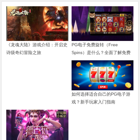
PG电子免费旋转（Free
《龙魂大陆》游戏介绍：开启史
Spins）是什么？全面了解免费
诗级奇幻冒险之旅
游戏机制与触发方式
如何选择适合自己的PG电子游
戏？新手玩家入门指南