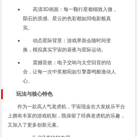
高清3D画面：每一颗行星都细致入微，
陨石的质感、星云的色彩都如同电影般真
实。
动态星际背景：游戏界面会随时间变
换，模拟真实宇宙的昼夜与星际运动。
震撼音效：电子交响与太空回音的结
合，让每一次中奖都宛如引擎轰鸣般激动人
心。
玩法与核心特色
作为一款高人气老虎机，宇宙现金在大发娱乐平台
上拥有丰富的游戏机制，既保留了经典老虎机的乐趣，
又加入了更多创新元素。