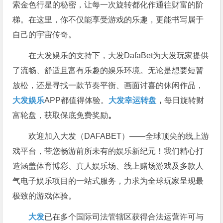
索金色行星的秘密，让每一次旋转都化作通往财富的阶
梯。在这里，你不仅能享受游戏的乐趣，更能书写属于
自己的宇宙传奇。
在
大发娱乐
的支持下，大发DafaBet为大发玩家提供
了流畅、舒适且富有乐趣的娱乐环境。无论是想要短暂
放松，还是寻找一款节奏平衡、画面讨喜的休闲作品，
大发娱乐
APP都值得体验。
大发幸运转盘
，
每日旋转财
富轮盘，获取保底免费奖励
。
欢迎加入大发（DAFABET）——全球顶尖的线上游
戏平台，带您畅游前所未有的娱乐新纪元！我们精心打
造涵盖体育博彩、真人娱乐场、线上赌场游戏及多款人
气电子娱乐项目的一站式服务，力求为全球玩家呈现最
极致的游戏体验。
大发
已在多个国际司法管辖区获得合法运营许可与