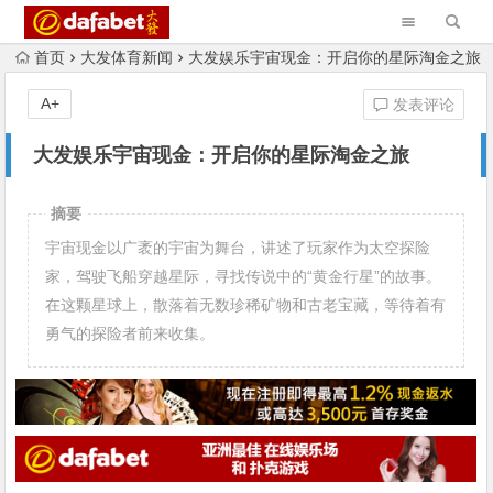
首页
大发体育新闻
大发娱乐宇宙现金：开启你的星际淘金之旅
A+
发表评论
大发娱乐宇宙现金：开启你的星际淘金之旅
摘要
宇宙现金以广袤的宇宙为舞台，讲述了玩家作为太空探险
家，驾驶飞船穿越星际，寻找传说中的“黄金行星”的故事。
在这颗星球上，散落着无数珍稀矿物和古老宝藏，等待着有
勇气的探险者前来收集。