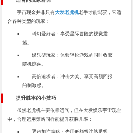
适合的玩家群体
宇宙现金并非只有
大发老虎机
老手才能驾驭，它适
合各种类型的玩家：
科幻爱好者：享受星际冒险的视觉震
撼。
娱乐型玩家：体验轻松游戏的同时收获
随机惊喜。
高倍追求者：冲击大奖、享受高额回报
的刺激感。
提升胜率的小技巧
虽然老虎机主要依靠运气，但在大发娱乐宇宙现金
中，合理运用策略同样能提升获胜几率：
逐步加注策略：先用低额投注熟悉规