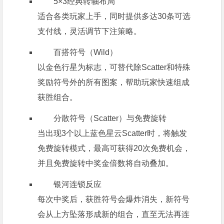
5×3经典转轴布局
适合各类玩家上手，同时提供多达30条可选
支付线，灵活调节下注策略。
百搭符号（Wild）
以金色行星为标志，可替代除Scatter和特殊
奖励符号外的所有图案，帮助玩家快速组成
获胜组合。
分散符号（Scatter）与免费旋转
当出现3个以上蓝色星云Scatter时，将触发
免费旋转模式，最高可获得20次免费机会，
并且免费旋转中奖金倍数将自动叠加。
银河连锁反应
每次中奖后，获胜符号会爆炸消失，新符号
会从上方坠落形成新的组合，直至无法再连