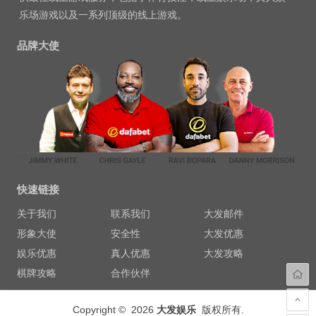
乐场游戏以及一系列顶级的线上游戏。
品牌大使
快速链接
关于我们
联系我们
大发邮件
形象大使
安全性
大发优惠
娱乐优惠
真人优惠
大发攻略
棋牌攻略
合作伙伴
Copyright © 2026
大发娱乐
版权所有.