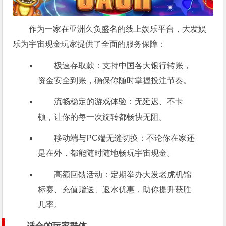
作为一家在亚洲久负盛名的线上娱乐平台，大发娱
乐为宇宙现金玩家提供了全面的服务保障：
极速存取款：支持中国各大银行转账，
资金安全到账，确保你随时掌握投注节奏。
流畅稳定的游戏体验：无延迟、不卡
顿，让你的每一次旋转都畅快无阻。
移动端与PC端无缝切换：不论你在家还
是在外，都能随时随地畅玩宇宙现金。
高额回馈活动：定期举办大发老虎机锦
标赛、充值赠送、返水优惠，助你提升获胜
几率。