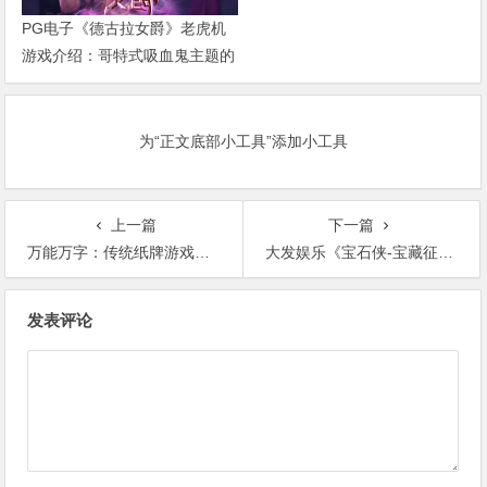
PG电子《德古拉女爵》老虎机
游戏介绍：哥特式吸血鬼主题的
神秘冒险
为“正文底部小工具”添加小工具
上一篇
下一篇
万能万字：传统纸牌游戏的新篇章
大发娱乐《宝石侠-宝藏征途》老虎机深度解析：勇闯遗迹秘境开启璀璨寻宝传奇
文
发表评论
章
导
航