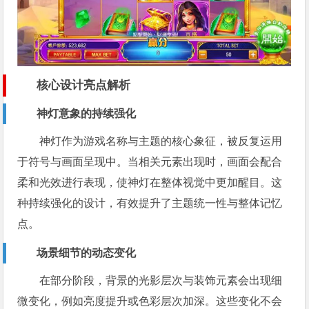
核心设计亮点解析
神灯意象的持续强化
神灯作为游戏名称与主题的核心象征，被反复运用
于符号与画面呈现中。当相关元素出现时，画面会配合
柔和光效进行表现，使神灯在整体视觉中更加醒目。这
种持续强化的设计，有效提升了主题统一性与整体记忆
点。
场景细节的动态变化
在部分阶段，背景的光影层次与装饰元素会出现细
微变化，例如亮度提升或色彩层次加深。这些变化不会