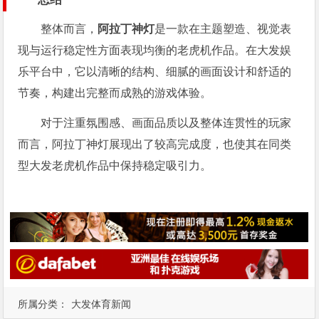
整体而言，
阿拉丁神灯
是一款在主题塑造、视觉表
现与运行稳定性方面表现均衡的老虎机作品。在
大发娱
乐
平台中，它以清晰的结构、细腻的画面设计和舒适的
节奏，构建出完整而成熟的游戏体验。
对于注重氛围感、画面品质以及整体连贯性的玩家
而言，阿拉丁神灯展现出了较高完成度，也使其在同类
型大发老虎机作品中保持稳定吸引力。
所属分类：
大发体育新闻