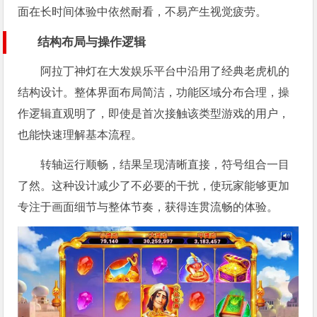
面在长时间体验中依然耐看，不易产生视觉疲劳。
结构布局与操作逻辑
阿拉丁神灯在
大发娱乐
平台中沿用了经典老虎机的
结构设计。整体界面布局简洁，功能区域分布合理，操
作逻辑直观明了，即使是首次接触该类型游戏的用户，
也能快速理解基本流程。
转轴运行顺畅，结果呈现清晰直接，符号组合一目
了然。这种设计减少了不必要的干扰，使玩家能够更加
专注于画面细节与整体节奏，获得连贯流畅的体验。