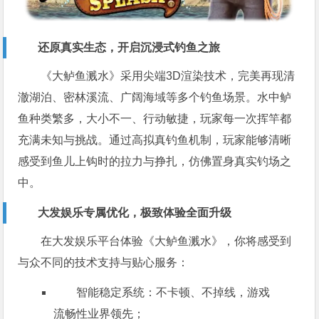
还原真实生态，开启沉浸式钓鱼之旅
《大鲈鱼溅水》采用尖端3D渲染技术，完美再现清
澈湖泊、密林溪流、广阔海域等多个钓鱼场景。水中鲈
鱼种类繁多，大小不一、行动敏捷，玩家每一次挥竿都
充满未知与挑战。通过高拟真钓鱼机制，玩家能够清晰
感受到鱼儿上钩时的拉力与挣扎，仿佛置身真实钓场之
中。
大发娱乐专属优化，极致体验全面升级
在大发娱乐平台体验《大鲈鱼溅水》，你将感受到
与众不同的技术支持与贴心服务：
智能稳定系统：不卡顿、不掉线，游戏
流畅性业界领先；