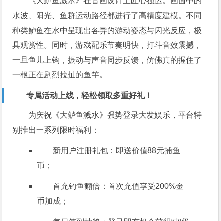
《大鲈鱼溅水》在音画设计上匠心独运。画面中的
水波、阳光、鱼群运动路径都进行了高精度建模。不同
种类鲈鱼在水中呈现出各异的游动姿态与闪光反应，极
具观赏性。同时，游戏配乐节奏明快，打斗音效震撼，
一旦鱼儿上钩，振动与声音同步反馈，仿佛真的握住了
一根正在剧烈拉扯的鱼竿。
专属活动上线，轻松领取多重好礼！
为庆祝《大鲈鱼溅水》强势登录大发娱乐，平台特
别推出一系列限时福利：
新用户注册礼包：即送价值88元捕鱼
币；
首充钓鱼翻倍：首次充值享受200%金
币加成；