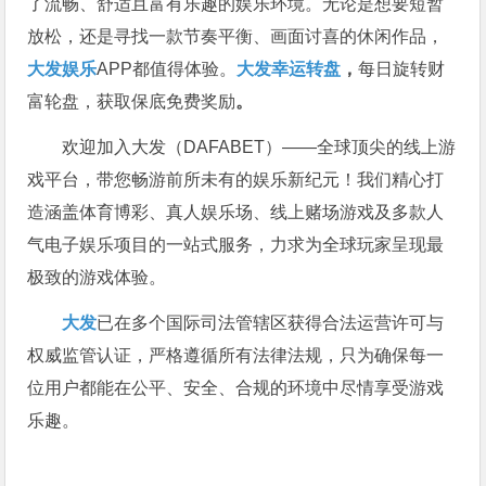
了流畅、舒适且富有乐趣的娱乐环境。无论是想要短暂
放松，还是寻找一款节奏平衡、画面讨喜的休闲作品，
大发娱乐
APP都值得体验。
大发幸运转盘
，
每日旋转财
富轮盘，获取保底免费奖励
。
欢迎加入大发（DAFABET）——全球顶尖的线上游
戏平台，带您畅游前所未有的娱乐新纪元！我们精心打
造涵盖体育博彩、真人娱乐场、线上赌场游戏及多款人
气电子娱乐项目的一站式服务，力求为全球玩家呈现最
极致的游戏体验。
大发
已在多个国际司法管辖区获得合法运营许可与
权威监管认证，严格遵循所有法律法规，只为确保每一
位用户都能在公平、安全、合规的环境中尽情享受游戏
乐趣。