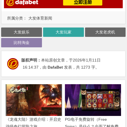
所属分类：
大发体育新闻
大发娱乐
大发玩家
大发老虎机
比特淘金
版权声明：
本站原创文章，于2026年1月11日
16:14:37
，由
DafaBet
发表，共 1273 字。
PG电子免费旋转（Free
《龙魂大陆》游戏介绍：开启史
Spins）是什么？全面了解免费
诗级奇幻冒险之旅