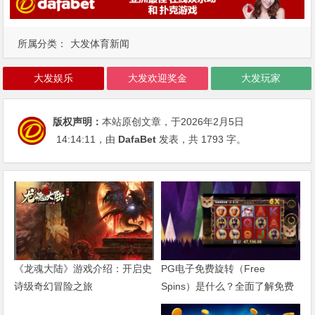
所属分类：
大发体育新闻
大发娱乐
大发欢迎奖金
大发玩家
版权声明：
本站原创文章，于2026年2月5日
14:14:11
，由
DafaBet
发表，共 1793 字。
PG电子免费旋转（Free
《龙魂大陆》游戏介绍：开启史
Spins）是什么？全面了解免费
诗级奇幻冒险之旅
游戏机制与触发方式