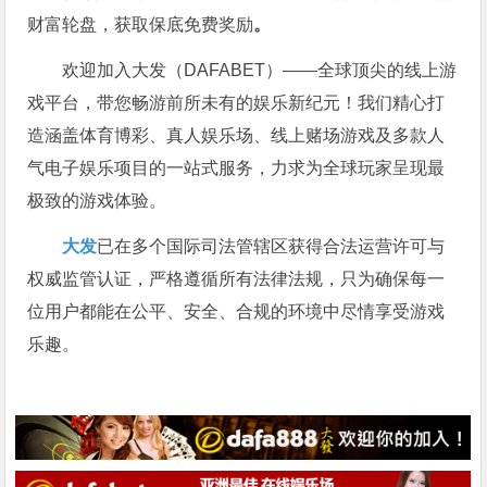
财富轮盘，获取保底免费奖励
。
欢迎加入大发（DAFABET）——全球顶尖的线上游
戏平台，带您畅游前所未有的娱乐新纪元！我们精心打
造涵盖体育博彩、真人娱乐场、线上赌场游戏及多款人
气电子娱乐项目的一站式服务，力求为全球玩家呈现最
极致的游戏体验。
大发
已在多个国际司法管辖区获得合法运营许可与
权威监管认证，严格遵循所有法律法规，只为确保每一
位用户都能在公平、安全、合规的环境中尽情享受游戏
乐趣。