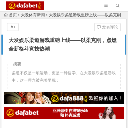
首页
大发体育新闻
大发娱乐柔道游戏重磅上线——以柔克刚，点燃全新格斗竞技热潮
A+
发表评论
大发娱乐柔道游戏重磅上线——以柔克刚，点燃
全新格斗竞技热潮
摘要
柔道不仅是一项运动，更是一种哲学。在大发娱乐柔道游戏
中，这一理念被完美呈现：