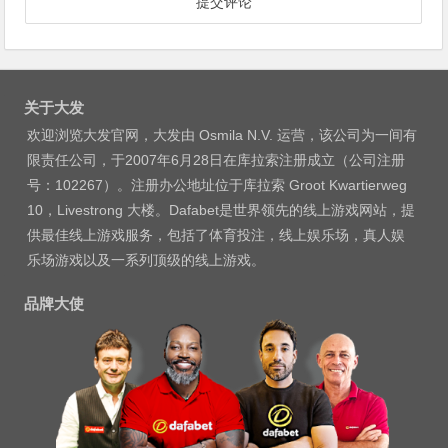
关于大发
欢迎浏览大发官网，大发由 Osmila N.V. 运营，该公司为一间有
限责任公司，于2007年6月28日在库拉索注册成立（公司注册
号：102267）。注册办公地址位于库拉索 Groot Kwartierweg
10，Livestrong 大楼。Dafabet是世界领先的线上游戏网站，提
供最佳线上游戏服务，包括了体育投注，线上娱乐场，真人娱
乐场游戏以及一系列顶级的线上游戏。
品牌大使