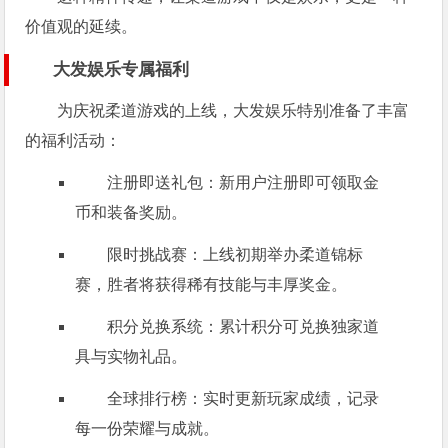
价值观的延续。
大发娱乐专属福利
为庆祝柔道游戏的上线，大发娱乐特别准备了丰富
的福利活动：
注册即送礼包：新用户注册即可领取金
币和装备奖励。
限时挑战赛：上线初期举办柔道锦标
赛，胜者将获得稀有技能与丰厚奖金。
积分兑换系统：累计积分可兑换独家道
具与实物礼品。
全球排行榜：实时更新玩家成绩，记录
每一份荣耀与成就。