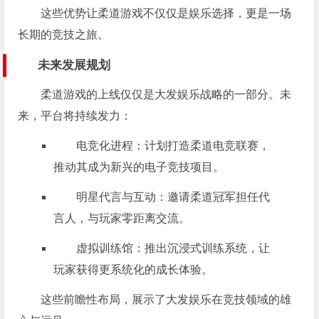
这些优势让柔道游戏不仅仅是娱乐选择，更是一场
长期的竞技之旅。
未来发展规划
柔道游戏的上线仅仅是大发娱乐战略的一部分。未
来，平台将持续发力：
电竞化进程：计划打造柔道电竞联赛，
推动其成为新兴的电子竞技项目。
明星代言与互动：邀请柔道冠军担任代
言人，与玩家零距离交流。
虚拟训练馆：推出沉浸式训练系统，让
玩家获得更系统化的成长体验。
这些前瞻性布局，展示了大发娱乐在竞技领域的雄