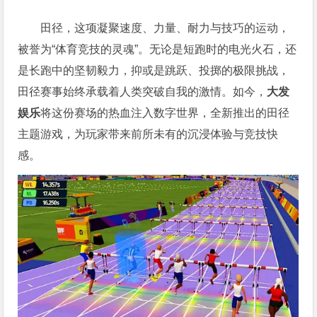
田径，这项凝聚速度、力量、耐力与技巧的运动，
被誉为“体育竞技的灵魂”。无论是短跑时的电光火石，还
是长跑中的坚韧毅力，抑或是跳跃、投掷的极限挑战，
田径赛事始终承载着人类突破自我的激情。如今，
大发
娱乐
将这份赛场的热血注入数字世界，全新推出的田径
主题游戏，为玩家带来前所未有的沉浸体验与竞技快
感。