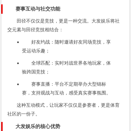
赛事互动与社交功能
田径不仅仅是竞技，更是一种交流。
大发娱乐
将社
交元素与田径竞技相结合：
好友约战：随时邀请好友同场竞技，享
受运动乐趣；
全球匹配：实时对战世界各地玩家，体
验跨国竞技；
赛事直播：平台不定期举办大型锦标
赛，支持观战与互动，感受真实赛事氛围。
这种互动模式，让玩家不仅仅是参赛者，更是体育
社区的一份子。
大发娱乐
的核心优势