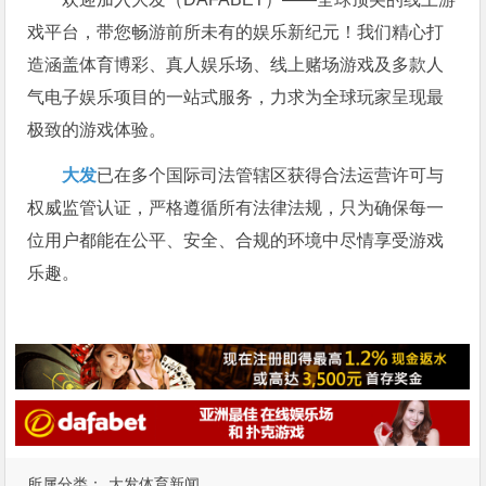
戏平台，带您畅游前所未有的娱乐新纪元！我们精心打
造涵盖体育博彩、真人娱乐场、线上赌场游戏及多款人
气电子娱乐项目的一站式服务，力求为全球玩家呈现最
极致的游戏体验。
大发
已在多个国际司法管辖区获得合法运营许可与
权威监管认证，严格遵循所有法律法规，只为确保每一
位用户都能在公平、安全、合规的环境中尽情享受游戏
乐趣。
所属分类：
大发体育新闻