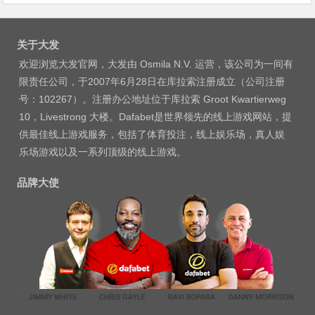
关于大发
欢迎浏览大发官网，大发由 Osmila N.V. 运营，该公司为一间有
限责任公司，于2007年6月28日在库拉索注册成立（公司注册
号：102267）。注册办公地址位于库拉索 Groot Kwartierweg
10，Livestrong 大楼。Dafabet是世界领先的线上游戏网站，提
供最佳线上游戏服务，包括了体育投注，线上娱乐场，真人娱
乐场游戏以及一系列顶级的线上游戏。
品牌大使