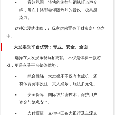
音效氛围：轻快的旋律与铜钱叮当声交
织，每次中奖都会伴随热烈的音效，极具感
染力。
这种沉浸式体验，让玩家仿佛置身于财富嘉年华之
中。
大发娱乐
平台优势：专业、安全、全面
选择在
大发娱乐
畅玩招财鼠，不仅是体验一款游
戏，更是享受平台整体优势：
综合性强：
大发娱乐
不仅有老虎机，还
有体育赛事投注、真人娱乐，玩法多元化。
安全保障：国际级加密技术，保护用户
资金与隐私安全。
支付便捷：支持中国各大银行及主流支