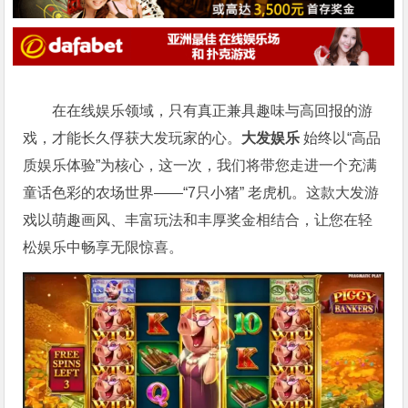
在在线娱乐领域，只有真正兼具趣味与高回报的游
戏，才能长久俘获大发玩家的心。
大发娱乐
始终以“高品
质娱乐体验”为核心，这一次，我们将带您走进一个充满
童话色彩的农场世界——“7只小猪” 老虎机。这款大发游
戏以萌趣画风、丰富玩法和丰厚奖金相结合，让您在轻
松娱乐中畅享无限惊喜。