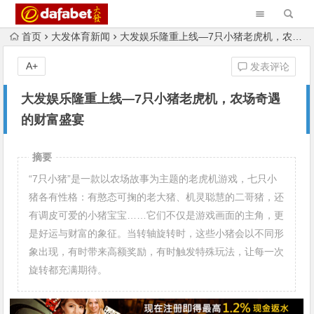
首页
大发体育新闻
大发娱乐隆重上线—7只小猪老虎机，农场奇遇的财富盛宴
A+
发表评论
大发娱乐隆重上线—7只小猪老虎机，农场奇遇
的财富盛宴
摘要
“7只小猪”是一款以农场故事为主题的老虎机游戏，七只小
猪各有性格：有憨态可掬的老大猪、机灵聪慧的二哥猪，还
有调皮可爱的小猪宝宝……它们不仅是游戏画面的主角，更
是好运与财富的象征。当转轴旋转时，这些小猪会以不同形
象出现，有时带来高额奖励，有时触发特殊玩法，让每一次
旋转都充满期待。