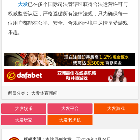
大发
已在多个国际司法管辖区获得合法运营许可与
权威监管认证，严格遵循所有法律法规，只为确保每一
位用户都能在公平、安全、合规的环境中尽情享受游戏
乐趣。
所属分类：
大发体育新闻
大发娱乐
大发平台
大发游戏
大发玩家
大发老虎机
版权声明：
本站原创文章，于2026年2月24日