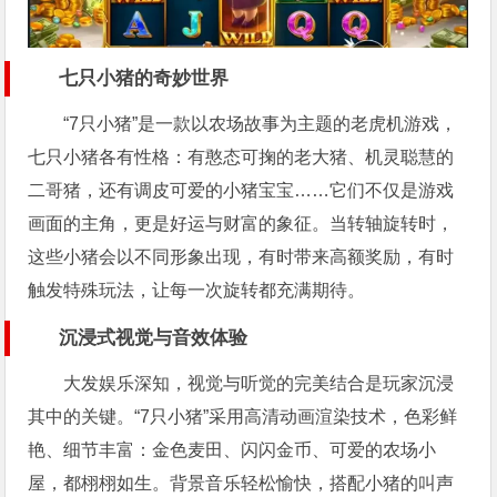
七只小猪的奇妙世界
“7只小猪”是一款以农场故事为主题的老虎机游戏，
七只小猪各有性格：有憨态可掬的老大猪、机灵聪慧的
二哥猪，还有调皮可爱的小猪宝宝……它们不仅是游戏
画面的主角，更是好运与财富的象征。当转轴旋转时，
这些小猪会以不同形象出现，有时带来高额奖励，有时
触发特殊玩法，让每一次旋转都充满期待。
沉浸式视觉与音效体验
大发娱乐深知，视觉与听觉的完美结合是玩家沉浸
其中的关键。“7只小猪”采用高清动画渲染技术，色彩鲜
艳、细节丰富：金色麦田、闪闪金币、可爱的农场小
屋，都栩栩如生。背景音乐轻松愉快，搭配小猪的叫声