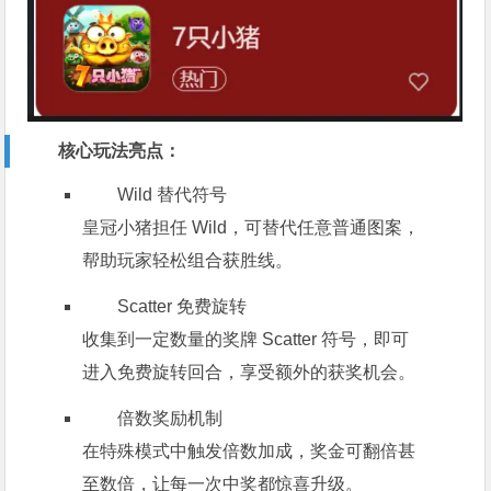
核心玩法亮点：
Wild 替代符号
皇冠小猪担任 Wild，可替代任意普通图案，
帮助玩家轻松组合获胜线。
Scatter 免费旋转
收集到一定数量的奖牌 Scatter 符号，即可
进入免费旋转回合，享受额外的获奖机会。
倍数奖励机制
在特殊模式中触发倍数加成，奖金可翻倍甚
至数倍，让每一次中奖都惊喜升级。