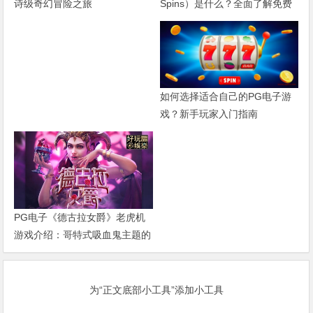
Spins）是什么？全面了解免费
诗级奇幻冒险之旅
游戏机制与触发方式
如何选择适合自己的PG电子游
戏？新手玩家入门指南
PG电子《德古拉女爵》老虎机
游戏介绍：哥特式吸血鬼主题的
神秘冒险
为“正文底部小工具”添加小工具