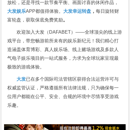
放松，还是寻找一款节奏平衡、画面讨喜的休闲作品，
大发娱乐
APP都值得体验。
大发幸运转盘
，
每日旋转财
富轮盘，获取保底免费奖励
。
欢迎加入大发（DAFABET）——全球顶尖的线上游
戏平台，带您畅游前所未有的娱乐新纪元！我们精心打
造涵盖体育博彩、真人娱乐场、线上赌场游戏及多款人
气电子娱乐项目的一站式服务，力求为全球玩家呈现最
极致的游戏体验。
大发
已在多个国际司法管辖区获得合法运营许可与
权威监管认证，严格遵循所有法律法规，只为确保每一
位用户都能在公平、安全、合规的环境中尽情享受游戏
乐趣。