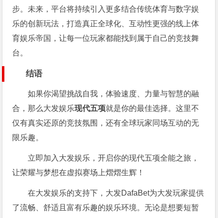
步。未来，平台将持续引入更多结合传统体育与数字娱
乐的创新玩法，打造真正全球化、互动性更强的线上体
育娱乐帝国，让每一位玩家都能找到属于自己的竞技舞
台。
结语
如果你渴望挑战自我，体验速度、力量与智慧的融
合，那么大发娱乐
现代五项
就是你的最佳选择。这里不
仅有真实还原的竞技氛围，还有全球玩家同场互动的无
限乐趣。
立即加入大发娱乐，开启你的现代五项全能之旅，
让荣耀与梦想在虚拟赛场上熠熠生辉！
在
大发娱乐
的支持下，大发DafaBet为大发玩家提供
了流畅、舒适且富有乐趣的娱乐环境。无论是想要短暂