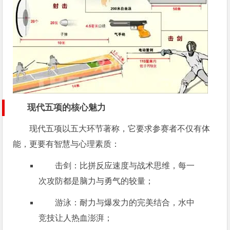
现代五项的核心魅力
现代五项以五大环节著称，它要求参赛者不仅有体
能，更要有智慧与心理素质：
击剑：比拼反应速度与战术思维，每一
次攻防都是脑力与勇气的较量；
游泳：耐力与爆发力的完美结合，水中
竞技让人热血澎湃；