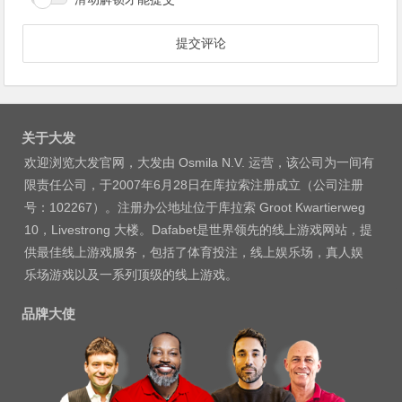
关于大发
欢迎浏览大发官网，大发由 Osmila N.V. 运营，该公司为一间有
限责任公司，于2007年6月28日在库拉索注册成立（公司注册
号：102267）。注册办公地址位于库拉索 Groot Kwartierweg
10，Livestrong 大楼。Dafabet是世界领先的线上游戏网站，提
供最佳线上游戏服务，包括了体育投注，线上娱乐场，真人娱
乐场游戏以及一系列顶级的线上游戏。
品牌大使