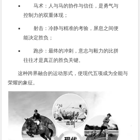
马术：人与马的协作与信任，是勇气与
控制力的双重体现；
射击：冷静与精准的考验，屏息之间便
能决定胜负；
跑步：最终的冲刺，意志与毅力的比拼
往往才是真正的胜负关键。
这种跨界融合的运动形式，使现代五项成为全能与
荣耀的象征。