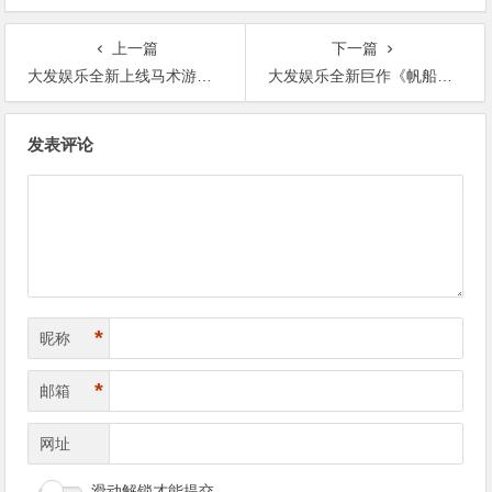
上一篇
下一篇
大发娱乐全新上线马术游戏：驭风驰骋，点燃荣耀激情
大发娱乐全新巨作《帆船》——掌舵起航，逐浪探险赢取荣耀
文
发表评论
章
导
航
*
昵称
*
邮箱
网址
滑动解锁才能提交