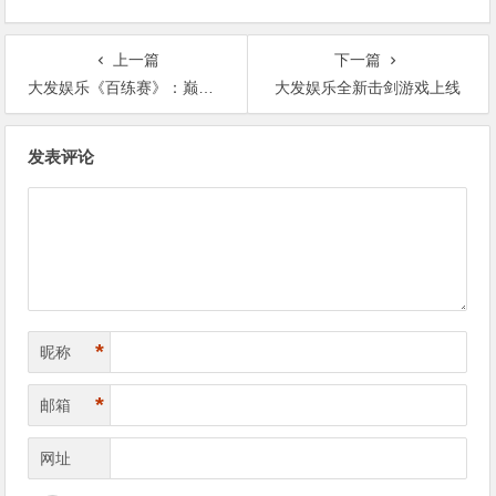
上一篇
下一篇
大发娱乐《百练赛》：巅峰竞技，燃爆全场的英雄对决！
大发娱乐全新击剑游戏上线
文
发表评论
章
导
航
*
昵称
*
邮箱
网址