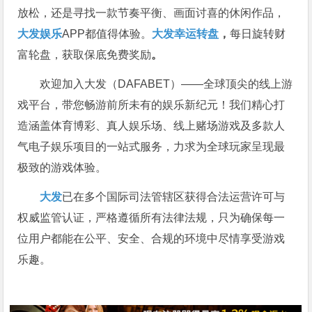
放松，还是寻找一款节奏平衡、画面讨喜的休闲作品，
大发娱乐
APP都值得体验。
大发幸运转盘
，
每日旋转财
富轮盘，获取保底免费奖励
。
欢迎加入大发（DAFABET）——全球顶尖的线上游
戏平台，带您畅游前所未有的娱乐新纪元！我们精心打
造涵盖体育博彩、真人娱乐场、线上赌场游戏及多款人
气电子娱乐项目的一站式服务，力求为全球玩家呈现最
极致的游戏体验。
大发
已在多个国际司法管辖区获得合法运营许可与
权威监管认证，严格遵循所有法律法规，只为确保每一
位用户都能在公平、安全、合规的环境中尽情享受游戏
乐趣。