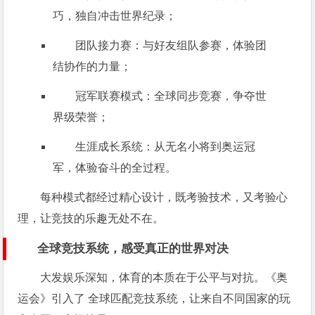
巧，独自冲击世界纪录；
团队接力赛：与好友组队参赛，体验团
结协作的力量；
冠军联赛模式：全球同步竞赛，争夺世
界级荣誉；
生涯成长系统：从无名小将到奥运冠
军，体验奋斗的全过程。
每种模式都经过精心设计，既考验技术，又考验心
理，让竞技的乐趣无处不在。
全球竞技系统，感受真正的世界对决
大发娱乐深知，体育的本质在于公平与对抗。《奥
运会》引入了 全球匹配竞技系统，让来自不同国家的玩