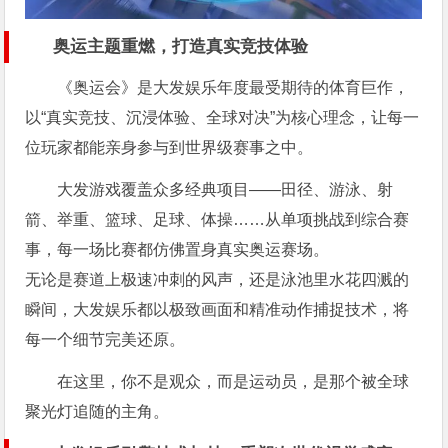
奥运主题重燃，打造真实竞技体验
《奥运会》是大发娱乐年度最受期待的体育巨作，
以“真实竞技、沉浸体验、全球对决”为核心理念，让每一
位玩家都能亲身参与到世界级赛事之中。
大发游戏覆盖众多经典项目——田径、游泳、射
箭、举重、篮球、足球、体操……从单项挑战到综合赛
事，每一场比赛都仿佛置身真实奥运赛场。
无论是赛道上极速冲刺的风声，还是泳池里水花四溅的
瞬间，大发娱乐都以极致画面和精准动作捕捉技术，将
每一个细节完美还原。
在这里，你不是观众，而是运动员，是那个被全球
聚光灯追随的主角。