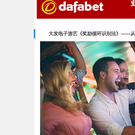
大发电子游艺《奖励循环识别法》——