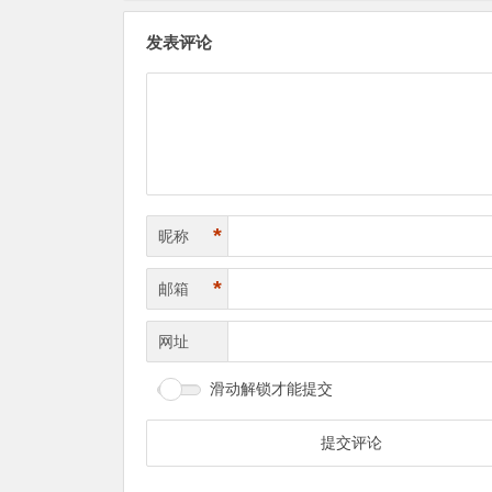
发表评论
*
昵称
*
邮箱
网址
滑动解锁才能提交