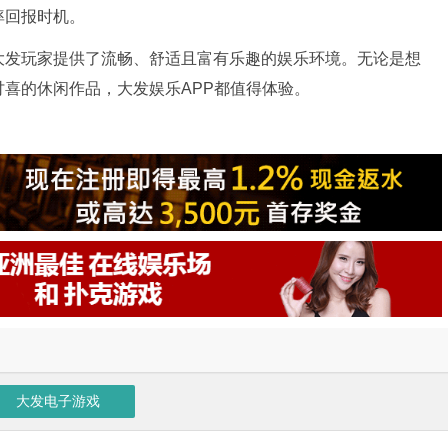
率回报时机。
大发玩家提供了流畅、舒适且富有乐趣的娱乐环境。无论是想
喜的休闲作品，大发娱乐APP都值得体验。
大发电子游戏