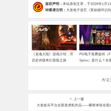
版权声明：
本站原创文章，于2026年1月1
转载请注明：
大发电子游艺《奖励循环识别
PG电子免费旋转（Fr
《龙魂大陆》游戏介绍：开
Spins）是什么？全
启史诗级奇幻冒险之旅
费游戏机制与触发方
为“
上一篇
大发娱乐平台全新老虎机作品——横财来啦全面