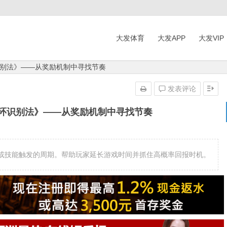
大发体育
大发APP
大发VIP
别法》——从奖励机制中寻找节奏
发表评论
环识别法》——从奖励机制中寻找节奏
或技能触发的周期。帮助玩家延长游戏时间并抓住高概率回报时机。