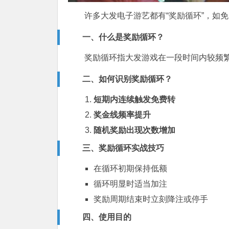
许多大发电子游艺都有“奖励循环”，如
一、什么是奖励循环？
奖励循环指大发游戏在一段时间内较频
二、如何识别奖励循环？
短期内连续触发免费转
奖金线频率提升
随机奖励出现次数增加
三、奖励循环实战技巧
在循环初期保持低额
循环明显时适当加注
奖励周期结束时立刻降注或停手
四、使用目的