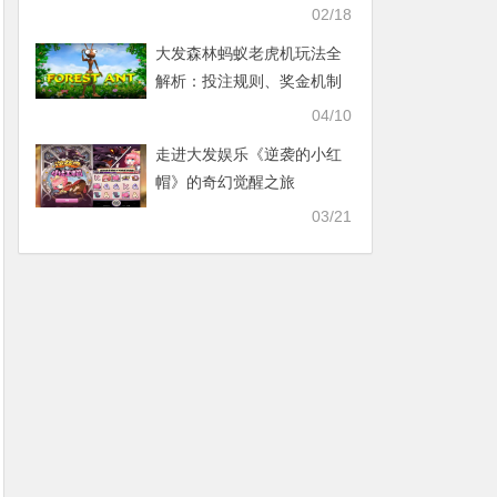
02/18
大发森林蚂蚁老虎机玩法全
解析：投注规则、奖金机制
与RTP深度解读
04/10
走进大发娱乐《逆袭的小红
帽》的奇幻觉醒之旅
03/21