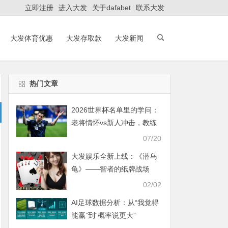
立即注册
进入大发
关于dafabet
联系大发
大发体育优惠
大发存取款
大发新闻
热门文章
2026世界杯名单里的学问：
老将情怀vs新人冲击，教练
的“德州扑克”时刻
07/20
大发娱乐全新上线：《潜乌
龟》——智者的纸牌战场
02/02
AI足球数据分析：从“我觉得
能赢”到“概率说更大”